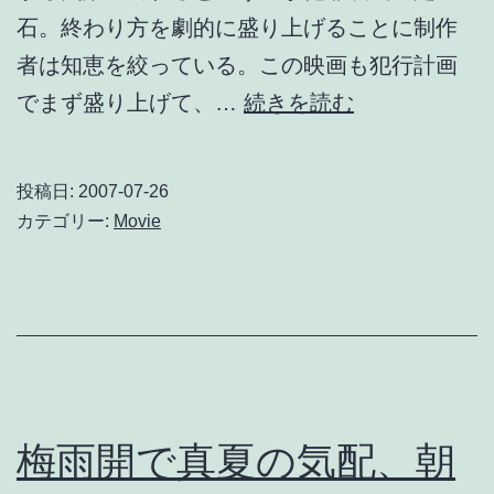
石。終わり方を劇的に盛り上げることに制作
者は知恵を絞っている。この映画も犯行計画
地
でまず盛り上げて、…
続きを読む
下
室
投稿日:
2007-07-26
の
カテゴリー:
Movie
メ
ロ
デ
ィ
ー
/
梅雨開で真夏の気配、朝
ア