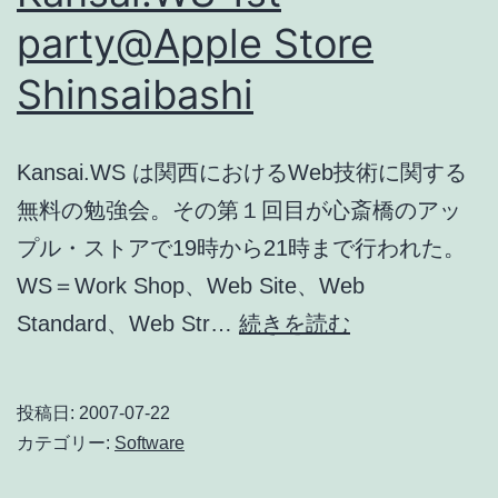
/
party@Apple Store
テ
Shinsaibashi
リ
ー・
ジ
Kansai.WS は関西におけるWeb技術に関する
ョ
無料の勉強会。その第１回目が心斎橋のアッ
ン
プル・ストアで19時から21時まで行われた。
ソ
WS＝Work Shop、Web Site、Web
ン
Kansai.WS
Standard、Web Str…
続きを読む
（湯
1st
村
party@Apple
投稿日:
2007-07-22
輝
Store
カテゴリー:
Software
彦）
Shinsaibashi