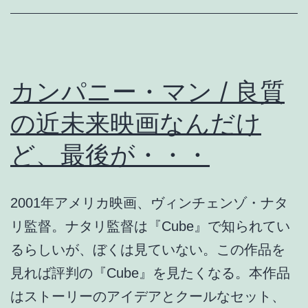
の
り
気
は
配、
ま
朝
っ
カンパニー・マン / 良質
の
た
の近未来映画なんだけ
う
犯
ど、最後が・・・
つ
罪
ぼ
映
公
画
2001年アメリカ映画、ヴィンチェンゾ・ナタ
園
リ監督。ナタリ監督は『Cube』で知られてい
るらしいが、ぼくは見ていない。この作品を
見れば評判の『Cube』を見たくなる。本作品
はストーリーのアイデアとクールなセット、