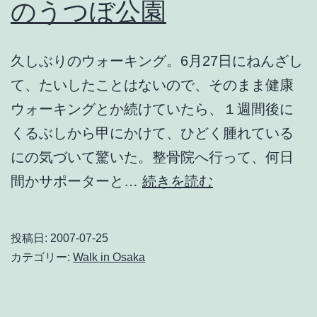
のうつぼ公園
ラ
ン・
久しぶりのウォーキング。6月27日にねんざし
ド
て、たいしたことはないので、そのまま健康
ロ
ウォーキングとか続けていたら、１週間後に
ン
くるぶしから甲にかけて、ひどく腫れている
が
にの気づいて驚いた。整骨院へ行って、何日
不
梅
間かサポーターと…
続きを読む
良
雨
役
開
に
投稿日:
2007-07-25
で
ぴ
カテゴリー:
Walk in Osaka
真
っ
夏
た