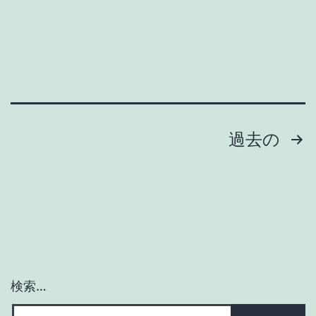
の
傑
作
海
水
浴
投
過去の
絵
稿
本
ナ
ビ
ゲ
検索…
ー