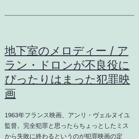
DJ#Compiled
by
阿
木
譲
地下室のメロディー / ア
ラン・ドロンが不良役に
ぴったりはまった犯罪映
画
1963年フランス映画、アンリ・ヴェルヌイユ
監督。完全犯罪と思ったらちょっとしたミス
から失敗に終わるというのが犯罪映画の定