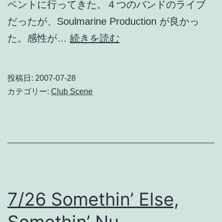
ベントに行ってきた。４つのバンドのライブ
/
だったが、Soulmarine Production が良かっ
環
Soulmarine
た。感性が…
続きを読む
境
Production、
問
ア
題
投稿日:
2007-07-28
ン
カテゴリー:
Club Scene
の
ビ
絵
エ
本
ン
ト・
ジ
ャ
7/26 Somethin’ Else,
ズ
Somethin’ Nu