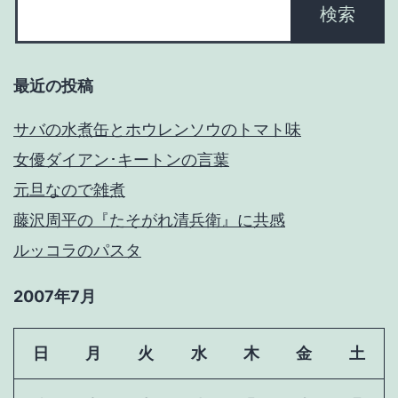
シ
ョ
最近の投稿
ン
サバの水煮缶とホウレンソウのトマト味
女優ダイアン･キートンの言葉
元旦なので雑煮
藤沢周平の『たそがれ清兵衛』に共感
ルッコラのパスタ
2007年7月
日
月
火
水
木
金
土