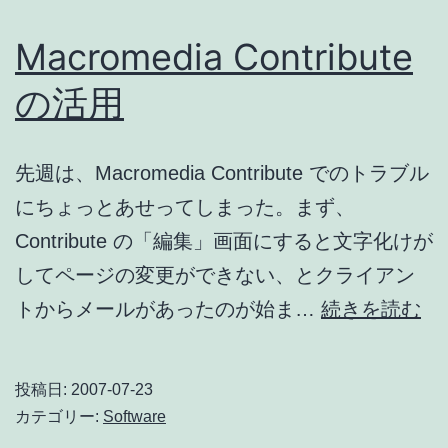
ー
を
Macromedia Contribute
買
の活用
う
先週は、Macromedia Contribute でのトラブル
にちょっとあせってしまった。まず、
Contribute の「編集」画面にすると文字化けが
してページの変更ができない、とクライアン
Ma
トからメールがあったのが始ま…
続きを読む
Con
の
投稿日:
2007-07-23
活
カテゴリー:
Software
用