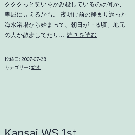
クククっと笑いをかみ殺しているのは何か、
卑屈に見えるかも。 夜明け前の静まり返った
海水浴場から始まって、朝日が上る頃、地元
Terry
の人が散歩してたり…
続きを読む
Johnson
Presents
投稿日:
2007-07-23
う
カテゴリー:
絵本
み
だ！
う
み
だ
ー！
Kansai.WS 1st