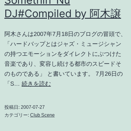
の
DJ#Compiled by 阿木譲
耽
美
な
阿木さんは2007年7月18日のブログの冒頭で、
サ
「ハードバップとはジャズ・ミュージシャン
ウ
の持つエモーションをダイレクトにぶつけた
ン
音楽であり、変容し続ける都市のスピードそ
ド
のものである」 と書いています。 7月26日の
@nu
7/26
「S…
続きを読む
things
Somethin’
Else,
投稿日:
2007-07-27
Somethin’
カテゴリー:
Club Scene
Nu