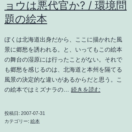
ョウは悪代官か? / 環境問
題の絵本
ぼくは北海道出身だから、ここに描かれた風
景に郷愁を誘われる。と、いってもこの絵本
の舞台の湿原には行ったことがない。それで
も郷愁を感じるのは、北海道と本州を隔てる
風景の決定的な違いがあるからだと思う。こ
ど
の絵本ではミズナラの…
続きを読む
う
ぶ
投稿日:
2007-07-31
つ
カテゴリー:
絵本
さ