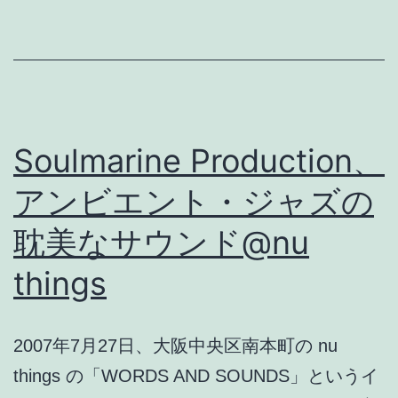
い
ば
ん
タ
ン
Soulmarine Production、
チ
アンビエント・ジャズの
ョ
耽美なサウンド@nu
ウ
は
things
悪
代
2007年7月27日、大阪中央区南本町の nu
官
things の「WORDS AND SOUNDS」というイ
か?