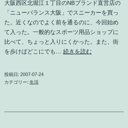
大阪西区北堀江１丁目のNBブランド直営店の
来
「ニューバランス大阪」でスニーカーを買っ
映
た。近くなのでよく前を通るのに、今回始め
画
て入った。一般的なスポーツ用品ショップに
な
比べて、ちょっと入りにくかった。また、街
ん
new
を歩けばどこにでも…
だ
続きを読む
balance
け
OSAKA
ど、
投稿日:
2007-07-24
で
最
カテゴリー:
生活
ス
後
ニ
が・・・
ー
カ