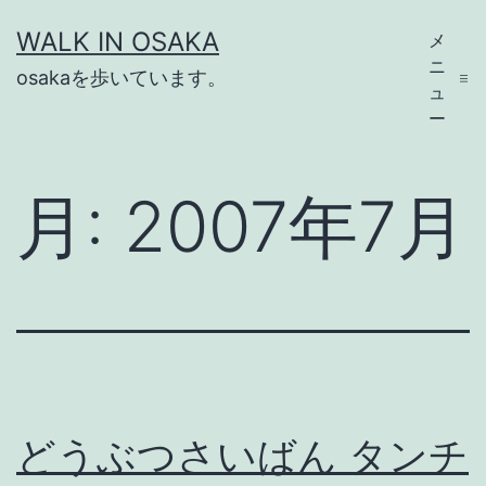
コ
WALK IN OSAKA
メ
ン
ニ
osakaを歩いています。
テ
ュ
ー
ン
ツ
月:
2007年7月
へ
ス
キ
ッ
プ
どうぶつさいばん タンチ