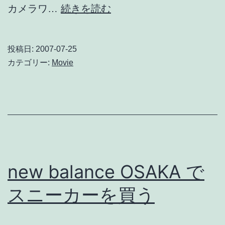
カ
カメラワ…
続きを読む
ン
パ
投稿日:
2007-07-25
ニ
カテゴリー:
Movie
ー・
マ
ン
/
良
質
new balance OSAKA で
の
スニーカーを買う
近
未