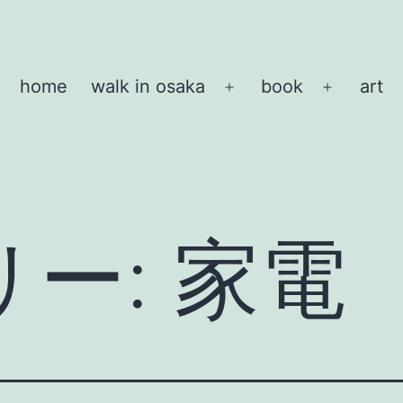
home
walk in osaka
book
art
メ
メ
ニ
ニ
ュ
ュ
ー
ー
を
を
開
開
リー:
家電
く
く