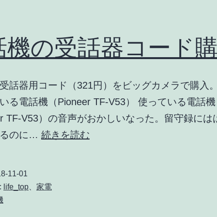
話機の受話器コード
受話器用コード（321円）をビッグカメラで購入。
る電話機（Pioneer TF-V53） 使っている電話機
neer TF-V53）の音声がおかしいなった。留守録に
電
いるのに…
続きを読む
話
機
8-11-01
の
:
life_top
、
家電
受
機
話