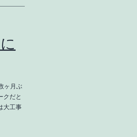
いに
数ヶ月ぶ
ークだと
は大工事