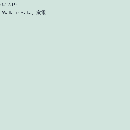
大
行
9-12-19
阪
:
Walk in Osaka
、
家電
っ
電
た
話
機
を
買
い
に
梅
田
へ
行
く