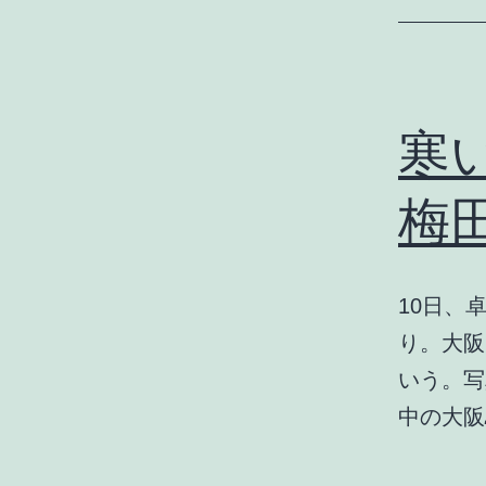
寒
梅
10日、
り。大阪
いう。写
中の大