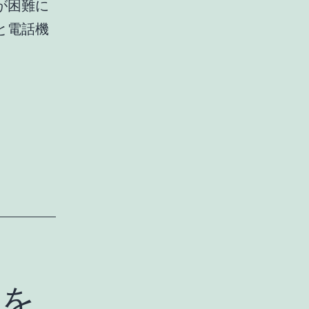
話が困難に
と電話機
機を