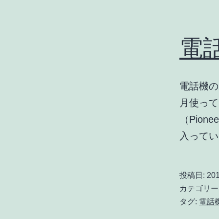
電
電話機の
月使ってい
（Pio
入って
投稿日:
201
カテゴリー
タグ:
電話