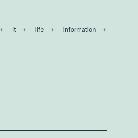
it
life
information
メ
メ
メ
メ
ニ
ニ
ニ
ニ
ュ
ュ
ュ
ュ
ー
ー
ー
ー
を
を
を
を
開
開
開
開
く
く
く
く