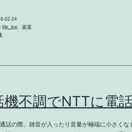
話
機
6-02-24
故
:
life_top
、
家電
障
機
で
新
し
い
の
を
話機不調でNTTに電
購
入
通話の際、雑音が入ったり音量が極端に小さくな