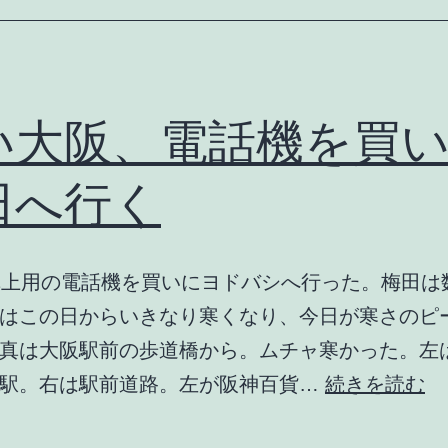
の
電
話
機
い大阪、電話機を買
を
田へ行く
買
い
に
卓上用の電話機を買いにヨドバシへ行った。梅田は
ヨ
はこの日からいきなり寒くなり、今日が寒さのピ
ド
真は大阪駅前の歩道橋から。ムチャ寒かった。左
バ
寒
阪駅。右は駅前道路。左が阪神百貨…
続きを読む
シ
い
へ