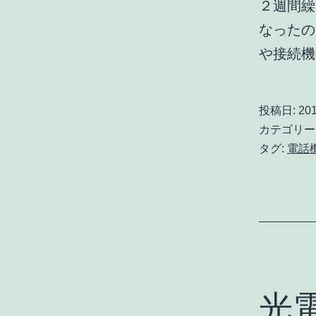
２週間繰
なったの
や接続
投稿日:
201
カテゴリー
タグ:
電話
光