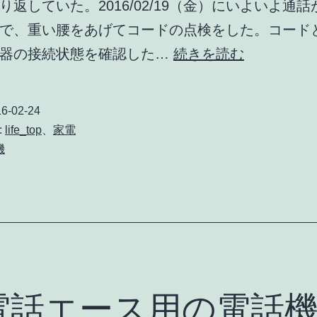
り返していた。2016/02/19（金）にいよいよ通
で、重い腰をあげてコードの点検をした。コード
電
機器の接続状態を確認した…
続きを読む
話
機
6-02-24
不
:
life_top
、
家電
調
機
で
NTT
に
電
話
電話エース用の電話