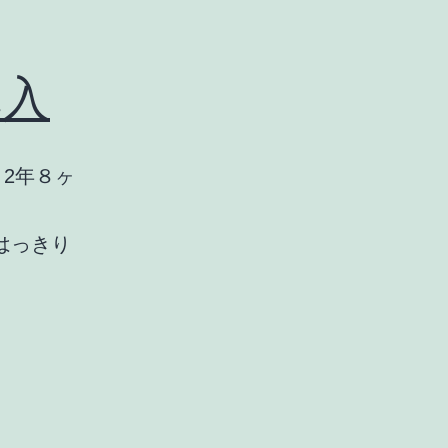
購入
2年８ヶ
ははっきり