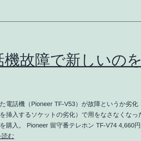
器
コ
ー
ド
購
話機故障で新しいの
入
た電話機（Pioneer TF-V53）が故障というか劣
を挿入するソケットの劣化）で用をなさなくなっ
購入。 Pioneer 留守番テレホン TF-V74 4,66
電
を読む