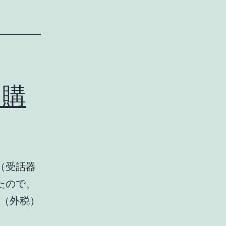
を購
化（受話器
たので、
0円（外税）