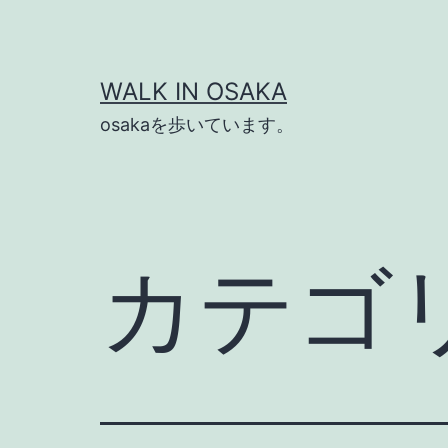
コ
ン
テ
WALK IN OSAKA
ン
osakaを歩いています。
ツ
へ
ス
キ
カテゴ
ッ
プ