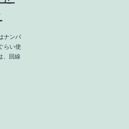
た
はナンバ
ぐらい使
は、回線