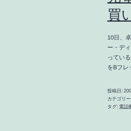
買
10日、
ー・ディ
っている
をBフレ
投稿日:
200
カテゴリー
タグ:
電話