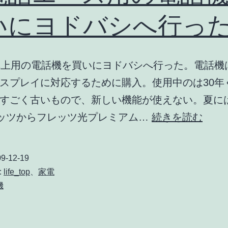
いにヨドバシへ行っ
卓上用の電話機を買いにヨドバシへ行った。電話機
スプレイに対応するために購入。使用中のは30年
すごく古いもので、新しい機能が使えない。夏に
光
ッツからフレッツ光プレミアム…
続きを読む
電
話
9-12-19
エ
:
life_top
、
家電
ー
機
ス
用