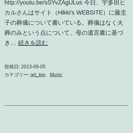
http://youtu.be/sSYvZAgULus 今日、宇多田ヒ
カルさんはサイト（Hikki’s WEBSITE）に藤圭
子の葬儀について書いている。葬儀はなく火
葬のみという点について、母の遺言書に基づ
藤
き…
続きを読む
圭
子
投稿日:
2013-09-05
『女
カテゴリー:
art_top
、
Music
の
ブ
ル
ー
ス』