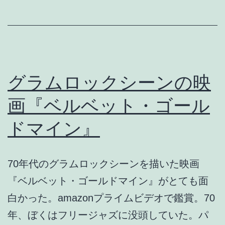
ン･
フ
ェ
リ
ー
グラムロックシーンの映
の
画『ベルベット・ゴール
ラ
ドマイン』
イ
ブ
70年代のグラムロックシーンを描いた映画
『ベルベット・ゴールドマイン』がとても面
白かった。amazonプライムビデオで鑑賞。70
年、ぼくはフリージャズに没頭していた。パ