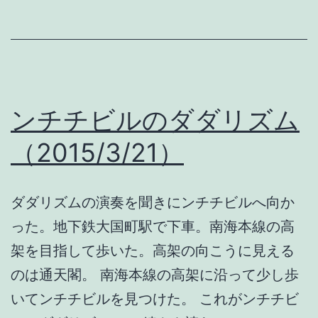
い
て
釜
ヶ
ンチチビルのダダリズム
崎
へ
（2015/3/21）
ダダリズムの演奏を聞きにンチチビルへ向か
った。地下鉄大国町駅で下車。南海本線の高
架を目指して歩いた。高架の向こうに見える
のは通天閣。 南海本線の高架に沿って少し歩
いてンチチビルを見つけた。 これがンチチビ