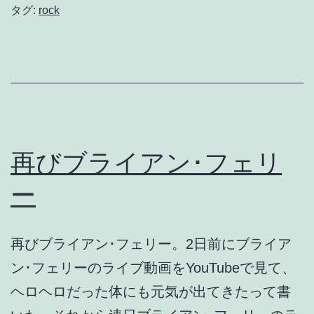
ン･
タグ:
rock
フ
ェ
リ
ー
”Don’t
stop
再びブライアン･フェリ
the
ー
dance”
再びブライアン･フェリー。2日前にブライア
ン･フェリーのライブ動画をYouTubeで見て、
ヘロヘロだった体にも元気が出てきたって書