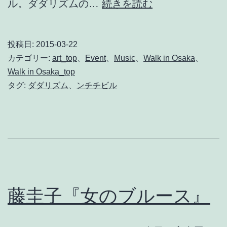
ン
ル。ダダリズムの…
続きを読む
チ
チ
投稿日:
2015-03-22
ビ
カテゴリー:
art_top
、
Event
、
Music
、
Walk in Osaka
、
ル
Walk in Osaka_top
タグ:
ダダリズム
、
ンチチビル
の
ダ
ダ
リ
ズ
ム
藤圭子『女のブルース』
（2015/3/21）