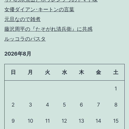
な
女優ダイアン･キートンの言葉
い
元旦なので雑煮
藤沢周平の『たそがれ清兵衛』に共感
ルッコラのパスタ
2026年8月
日
月
火
水
木
金
土
1
2
3
4
5
6
7
8
9
10
11
12
13
14
15