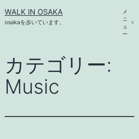
コ
WALK IN OSAKA
メ
ン
ニ
osakaを歩いています。
テ
ュ
ー
ン
ツ
カテゴリー:
へ
ス
Music
キ
ッ
プ