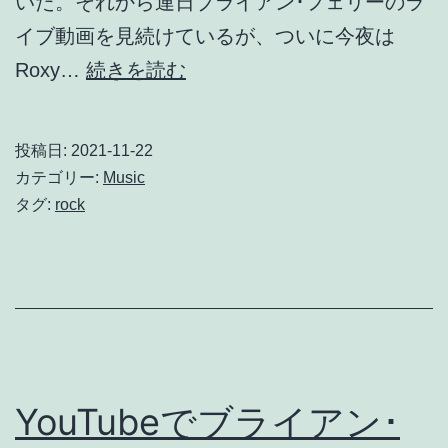
いた。それから連日ブライアン･フェリーのラ
イブ動画を見続けているが、ついに今夜は
再
Roxy…
続きを読む
び
ブ
投稿日:
2021-11-22
ラ
カテゴリー:
Music
イ
タグ:
rock
ア
ン･
フ
ェ
リ
ー
YouTubeでブライアン･