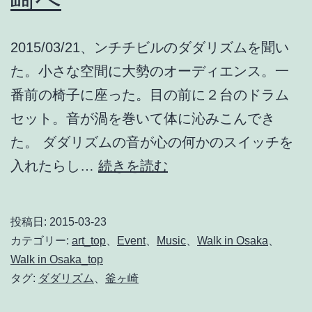
『ベ
ル
2015/03/21、ンチチビルのダダリズムを聞い
ベ
た。小さな空間に大勢のオーディエンス。一
ッ
番前の椅子に座った。目の前に２台のドラム
ト・
セット。音が渦を巻いて体に沁みこんでき
ゴ
た。 ダダリズムの音が心の何かのスイッチを
ー
ダ
入れたらし…
続きを読む
ル
ダ
ド
リ
マ
投稿日:
2015-03-23
ズ
イ
カテゴリー:
art_top
、
Event
、
Music
、
Walk in Osaka
、
ム
Walk in Osaka_top
ン』
タグ:
ダダリズム
、
釜ヶ崎
を
聞