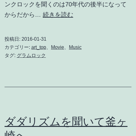
ンクロックを聞くのは70年代の後半になって
グ
からだから…
続きを読む
ラ
ム
投稿日:
2016-01-31
ロ
カテゴリー:
art_top
、
Movie
、
Music
ッ
タグ:
グラムロック
ク
シ
ー
ン
の
映
ダダリズムを聞いて釜ヶ
画
崎へ