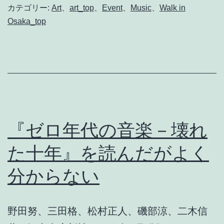
KC
カテゴリー:
Art
、
art_top
、
Event
、
Music
、
Walk in
個
Osaka_top
展
『ゼロ年代の音楽－壊れ
た十年』を読んだがよく
分からない
野田努、三田格、松村正人、磯部涼、二木信