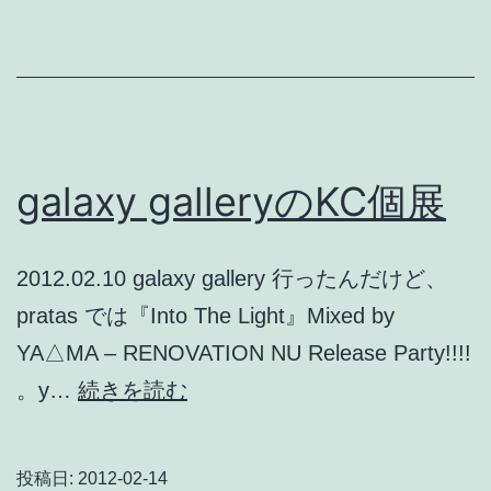
雨
の
釜
ヶ
崎
galaxy galleryのKC個展
三
角
2012.02.10 galaxy gallery 行ったんだけど、
公
pratas では『Into The Light』Mixed by
園
YA△MA – RENOVATION NU Release Party!!!!
ラ
galaxy
。y…
続きを読む
イ
gallery
ブ
の
投稿日:
2012-02-14