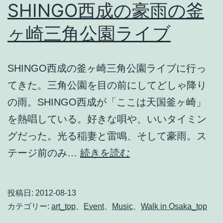
SHINGO西成の豪雨の釜
ヶ崎三角公園ライブ
SHINGO西成の釜ヶ崎三角公園ライブに行っ
てきた。三角公園を目の前にしてどしゃ降り
の雨。SHINGO西成が「ここは天国釜ヶ崎」
を熱唱している。好きな唄や、いいタイミン
グだった。光る稲妻と雷鳴、そして豪雨。ス
SHINGO
テージ前のみ…
続きを読む
西
成
投稿日:
2012-08-13
の
カテゴリー:
art_top
、
Event
、
Music
、
Walk in Osaka_top
豪