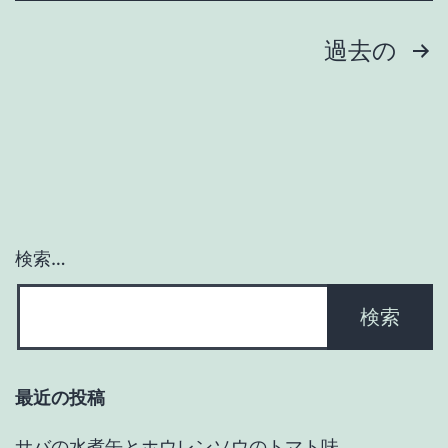
れ
た
投
過去の
十
稿
年』
ナ
を
読
ビ
ん
ゲ
だ
検索…
ー
が
よ
シ
く
ョ
分
最近の投稿
か
ン
ら
サバの水煮缶とホウレンソウのトマト味