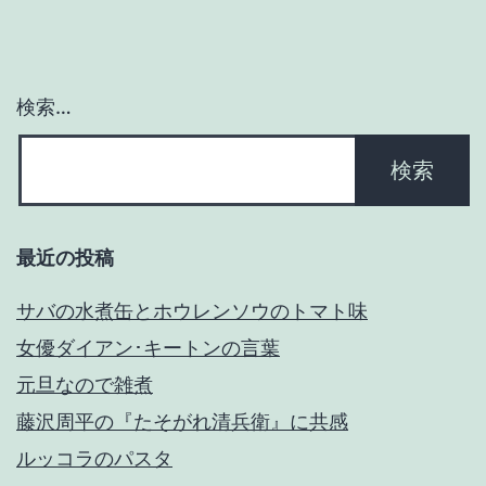
ビ
ゲ
検索…
ー
シ
ョ
最近の投稿
ン
サバの水煮缶とホウレンソウのトマト味
女優ダイアン･キートンの言葉
元旦なので雑煮
藤沢周平の『たそがれ清兵衛』に共感
ルッコラのパスタ