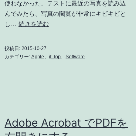
使わなかった。テストに最近の写真を読み込
み
んでみたら、写真の閲覧が非常にキビキビと
込
El
し…
続きを読む
む
Capitan
の
投稿日:
2015-10-27
「写
カテゴリー:
Apple
、
it_top
、
Software
真」
ソ
フ
ト
Adobe Acrobat でPDFを