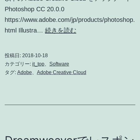
Photoshop CC 20.0.0
https://www.adobe.com/jp/products/photoshop.
Adobe
html Illustra…
続きを読む
Creative
Cloud
投稿日:
2018-10-18
ア
カテゴリー:
it_top
、
Software
ッ
タグ:
Adobe
、
Adobe Creative Cloud
プ
デ
ー
ト