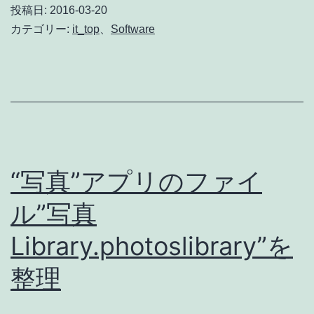
に
投稿日:
2016-03-20
バ
カテゴリー:
it_top
、
Software
ー
ジ
ョ
ン
ア
ッ
“写真”アプリのファイ
プ
ル”写真
Library.photoslibrary”を
整理