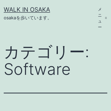
コ
WALK IN OSAKA
メ
ン
ニ
osakaを歩いています。
テ
ュ
ー
ン
ツ
カテゴリー:
へ
ス
Software
キ
ッ
プ