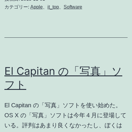
「写
カテゴリー:
Apple
、
it_top
、
Software
真」
ソ
フ
ト
に
過
El Capitan の「写真」ソ
去
フト
の
写
El Capitan の「写真」ソフトを使い始めた。
真
OS X の「写真」ソフトは今年４月に登場して
を
いる。評判はあまり良くなかったし、ぼくは
読