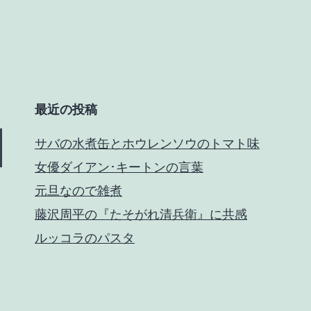
最近の投稿
サバの水煮缶とホウレンソウのトマト味
女優ダイアン･キートンの言葉
元旦なので雑煮
藤沢周平の『たそがれ清兵衛』に共感
ルッコラのパスタ