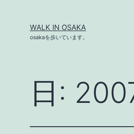
コ
ン
テ
WALK IN OSAKA
ン
osakaを歩いています。
ツ
へ
ス
キ
日:
20
ッ
プ