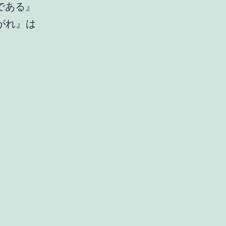
である』
がれ』は
女
は
女
で
あ
る
/
40
年
振
り