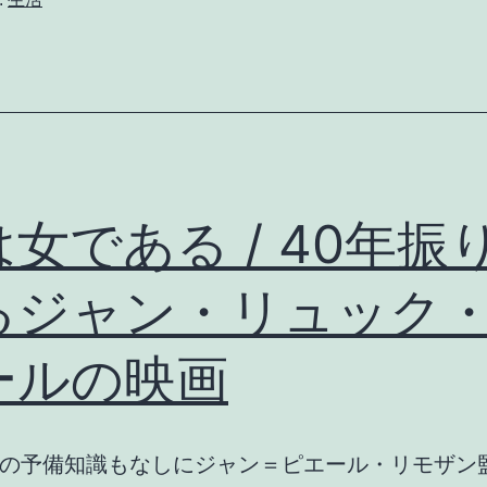
か
ら
２
週
間
備
女である / 40年振
え
あ
るジャン・リュック
れ
ールの映画
ば
憂
い
の予備知識もなしにジャン＝ピエール・リモザン
無