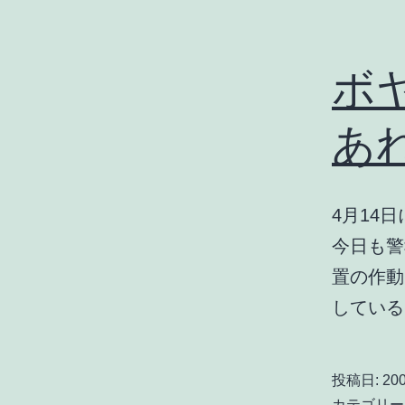
ボ
あ
4月14
今日も警
置の作動
してい
投稿日:
200
カテゴリー