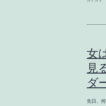
女は
見
ダ
先日、何