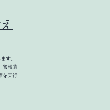
備え
ちます。
、警報装
策を実行