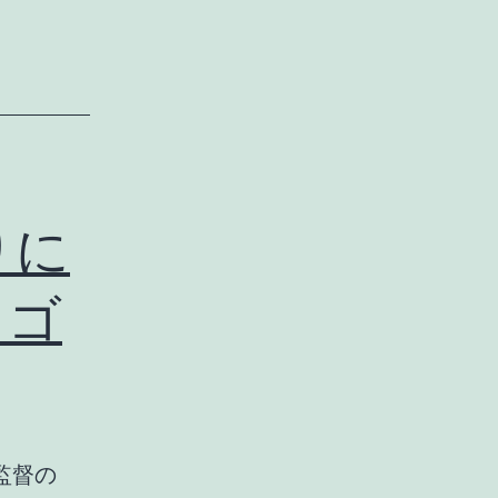
、
りに
・ゴ
監督の