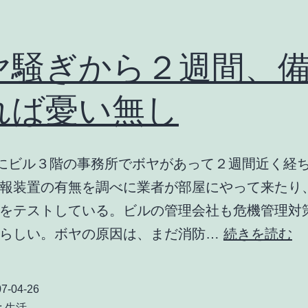
ヤ騒ぎから２週間、
れば憂い無し
日にビル３階の事務所でボヤがあって２週間近く経
報装置の有無を調べに業者が部屋にやって来たり
をテストしている。ビルの管理会社も危機管理対
ボ
るらしい。ボヤの原因は、まだ消防…
続きを読む
ヤ
騒
7-04-26
ぎ
:
生活