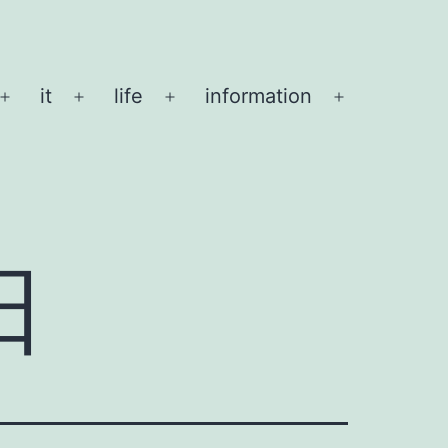
it
life
information
メ
メ
メ
メ
ニ
ニ
ニ
ニ
ュ
ュ
ュ
ュ
ー
ー
ー
ー
を
を
を
を
開
開
開
開
日
く
く
く
く