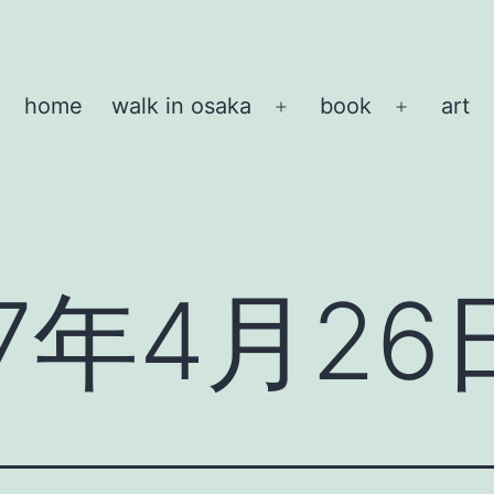
home
walk in osaka
book
art
メ
メ
ニ
ニ
ュ
ュ
ー
ー
を
を
開
開
07年4月26
く
く