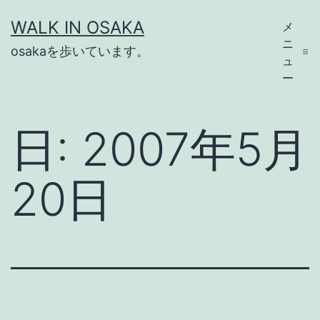
コ
WALK IN OSAKA
メ
ン
ニ
osakaを歩いています。
テ
ュ
ー
ン
ツ
日:
2007年5月
へ
ス
20日
キ
ッ
プ