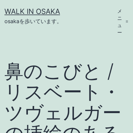
コ
WALK IN OSAKA
メ
ン
ニ
osakaを歩いています。
テ
ュ
ー
ン
ツ
へ
鼻のこびと /
ス
キ
リスベート・
ッ
プ
ツヴェルガー