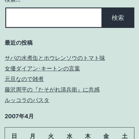
ン
最近の投稿
サバの水煮缶とホウレンソウのトマト味
女優ダイアン･キートンの言葉
元旦なので雑煮
藤沢周平の『たそがれ清兵衛』に共感
ルッコラのパスタ
2007年4月
日
月
火
水
木
金
土