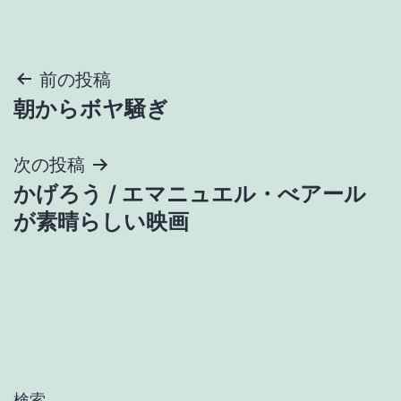
投
前の投稿
朝からボヤ騒ぎ
稿
ナ
次の投稿
かげろう / エマニュエル・べアール
ビ
が素晴らしい映画
ゲ
ー
シ
ョ
検索…