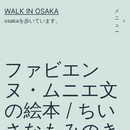
コ
WALK IN OSAKA
メ
ン
ニ
osakaを歩いています。
テ
ュ
ー
ン
ツ
へ
ファビエン
ス
キ
ヌ・ムニエ文
ッ
プ
の絵本 / ちい