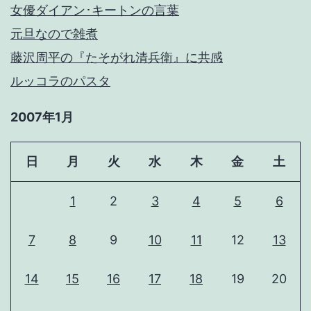
女優ダイアン･キートンの言葉
元旦なので雑煮
藤沢周平の『たそがれ清兵衛』に共感
ルッコラのパスタ
2007年1月
日
月
火
水
木
金
土
1
2
3
4
5
6
7
8
9
10
11
12
13
14
15
16
17
18
19
20