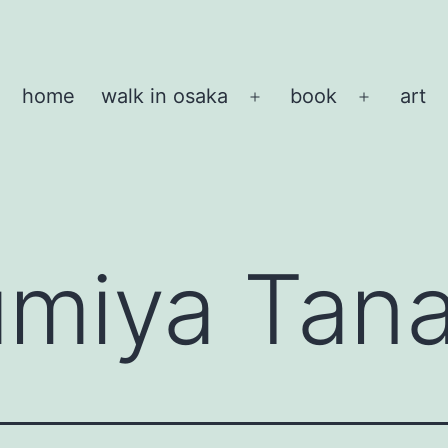
home
walk in osaka
book
art
メ
メ
ニ
ニ
ュ
ュ
ー
ー
を
を
開
開
umiya Tan
く
く