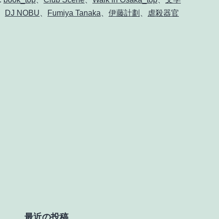
の
、
DJ NOBU
、
Fumiya Tanaka
、
伊藤計劃
、
虐殺器官
『虐
殺
器
官』
を
読
ん
で
る
最近の投稿