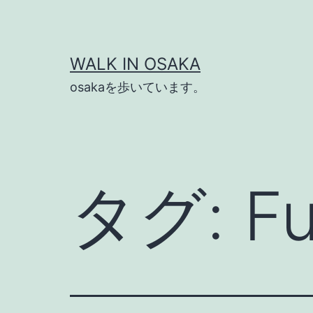
コ
ン
テ
WALK IN OSAKA
ン
osakaを歩いています。
ツ
へ
ス
キ
タグ:
F
ッ
プ