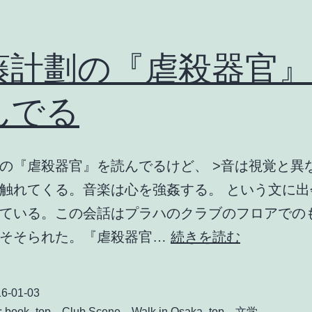
藤計劃の『虐殺器官
んでる
の『虐殺器官』を読んでるけど、 >音は視覚と異
触れてくる。音楽は心を強姦する。 という文に出
ている。この会話はプラハのクラブのフロアでの
伊
にそそられた。『虐殺器官…
続きを読む
藤
計
6-01-03
劃
:
book_top
、
Club Scene
、
Walk in Osaka_top
、
文学