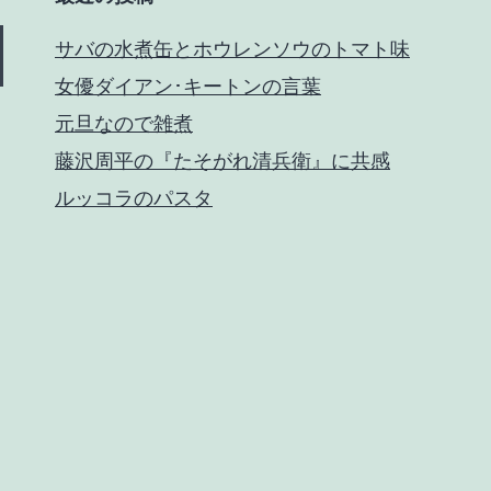
サバの水煮缶とホウレンソウのトマト味
女優ダイアン･キートンの言葉
元旦なので雑煮
藤沢周平の『たそがれ清兵衛』に共感
ルッコラのパスタ