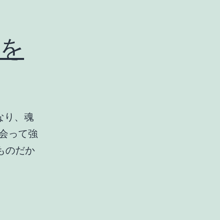
』を
なり、魂
会って強
ものだか