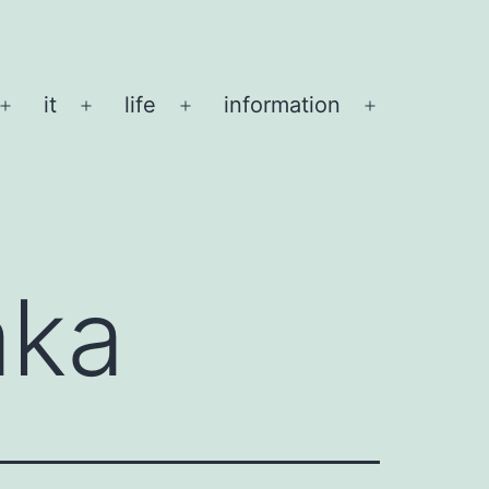
it
life
information
メ
メ
メ
メ
ニ
ニ
ニ
ニ
ュ
ュ
ュ
ュ
ー
ー
ー
ー
を
を
を
を
開
開
開
開
aka
く
く
く
く