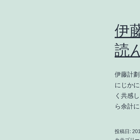
伊
読
伊藤計劃
にじかに
く共感し
ら余計
投稿日:
201
カテゴリー