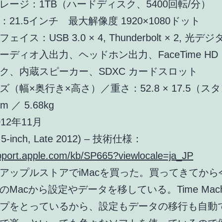
レージ：1TB（ハードディスク、5400回転/分）
21.5インチ 最大解像度 1920×1080ドット
イス：USB 3.0 × 4, Thunderbolt × 2, 光
ーディオ入出力、ヘッドホン出力、FaceTime HD
ク、内蔵スピーカー、SDXC カードスロット
ズ（幅×奥行き×高さ）／重さ：52.8 × 17.5（ス
m ／ 5.68kg
12年11月
1.5-inch, Late 2012) – 技術仕様：
upport.apple.com/kb/SP665?viewlocale=ja_JP
アップルストアでiMacを買った。買ってきてから
Macから設定やデータを移している。Time Machi
プをとっているから、設定もデータの移行も自動