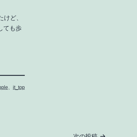
たけど、
しても歩
。
pple
、
it_top
次の投稿