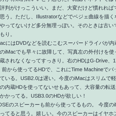
評判がけっこういい。まだ、大変だけど慣れれば
思う。ただし、Illustratorなどでベジェ曲線を描
やってないけど多分無理っぽい。そのときは古い
もり。
MacにはDVDなどを読むこむスーパードライバが
のiMacでも早々に故障して、写真左の外付けを使
蔵されなくなってすっきり。右のHDはG-Drive、1
0。前から使ってるHDで、これにTime Machineで
ている。USB2.0は遅い。今度のiMacはスリムで
の内蔵HDを使ってないせもあって、大容量の転
かかってる。USB3.0のHDが欲しい！
OSEのスピーカーも前から使ってるもの。 今度のi
ってると思う。嬉しい。今のスピーカーはイヤホ