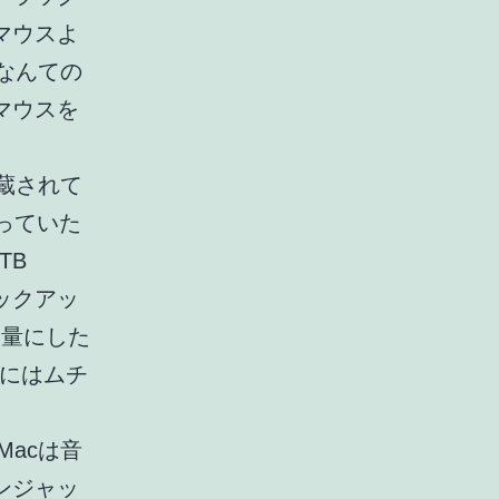
マウスよ
くなんての
マウスを
内蔵されて
っていた
TB
バックアッ
軽量にした
送にはムチ
Macは音
ンジャッ