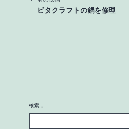
投
ビタクラフトの鍋を修理
稿
ナ
ビ
ゲ
ー
シ
検索…
ョ