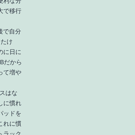
便利な分
大で移行
は後で自分
ったけ
のに日に
GBだから
って増や
スはな
しに慣れ
パッドを
これに慣
トラック