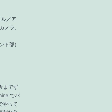
デジタル／ア
 カメラ、
タンド部）
今までず
ne でバ
でやって