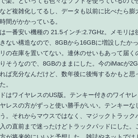
で楽。といっても色々なソフトを使っているので
など複雑化してるし、データも以前に比べたら膨
時間がかかっている。
は一番安い機種の 21.5インチ:2.7GHz。メモリ
きない構造なので、8GBから16GBに増設したか
リの在庫を置いてない。連休のせいもあって届く
りそうなので、8GBのままにした。今のiMacが2
あれば充分なんだけど、数年後に後悔するかもと思
た。
ドはワイヤレスのUS版。テンキー付きのワイヤレ
ヤレスの方がずっと使い勝手がいい。テンキーな
う。それからマウスではなく、マジックトラック
入の直前まで迷ったけどトラックパッドにした。
方が将来的にいいと予想した。雑誌やネットでは