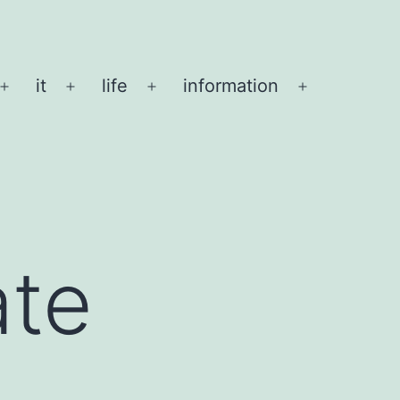
it
life
information
メ
メ
メ
メ
ニ
ニ
ニ
ニ
ュ
ュ
ュ
ュ
ー
ー
ー
ー
を
を
を
を
開
開
開
開
く
く
く
く
ate