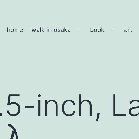
home
walk in osaka
book
art
メ
メ
ニ
ニ
ュ
ュ
ー
ー
を
を
開
開
く
く
.5-inch, L
購入