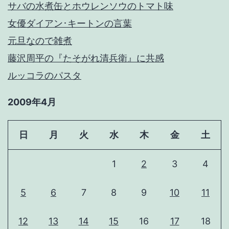
サバの水煮缶とホウレンソウのトマト味
女優ダイアン･キートンの言葉
元旦なので雑煮
藤沢周平の『たそがれ清兵衛』に共感
ルッコラのパスタ
2009年4月
日
月
火
水
木
金
土
1
2
3
4
5
6
7
8
9
10
11
12
13
14
15
16
17
18