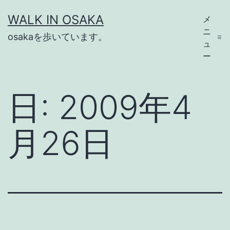
コ
WALK IN OSAKA
メ
ン
ニ
osakaを歩いています。
テ
ュ
ー
ン
ツ
日:
2009年4
へ
ス
月26日
キ
ッ
プ