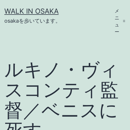
コ
WALK IN OSAKA
メ
ン
ニ
osakaを歩いています。
テ
ュ
ー
ン
ツ
へ
ルキノ・ヴィ
ス
キ
スコンティ監
ッ
プ
督／ベニスに