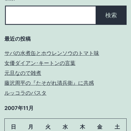
最近の投稿
サバの水煮缶とホウレンソウのトマト味
女優ダイアン･キートンの言葉
元旦なので雑煮
藤沢周平の『たそがれ清兵衛』に共感
ルッコラのパスタ
2007年11月
日
月
火
水
木
金
土