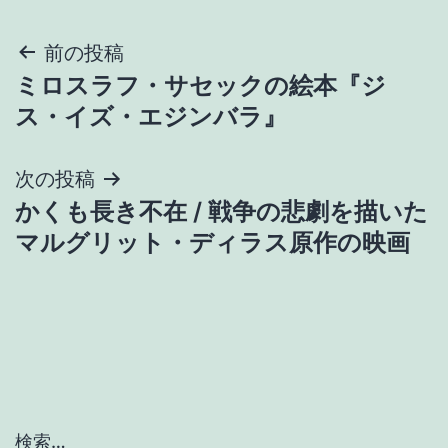
投
前の投稿
ミロスラフ・サセックの絵本『ジ
稿
ス・イズ・エジンバラ』
ナ
次の投稿
ビ
かくも長き不在 / 戦争の悲劇を描いた
ゲ
マルグリット・ディラス原作の映画
ー
シ
ョ
ン
検索…