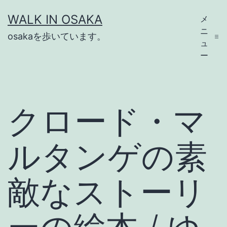
コ
WALK IN OSAKA
メ
ン
ニ
osakaを歩いています。
テ
ュ
ー
ン
ツ
へ
クロード・マ
ス
キ
ルタンゲの素
ッ
プ
敵なストーリ