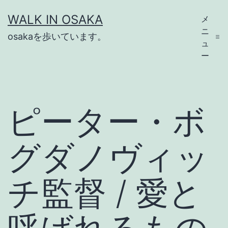
コ
WALK IN OSAKA
メ
ン
ニ
osakaを歩いています。
テ
ュ
ー
ン
ツ
へ
ピーター・ボ
ス
キ
グダノヴィッ
ッ
プ
チ監督 / 愛と