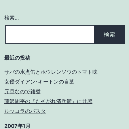
ン
検索…
最近の投稿
サバの水煮缶とホウレンソウのトマト味
女優ダイアン･キートンの言葉
元旦なので雑煮
藤沢周平の『たそがれ清兵衛』に共感
ルッコラのパスタ
2007年1月