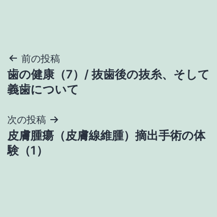
投
前の投稿
歯の健康（7）/ 抜歯後の抜糸、そして
稿
義歯について
ナ
次の投稿
ビ
皮膚腫瘍（皮膚線維腫）摘出手術の体
ゲ
験（1）
ー
シ
ョ