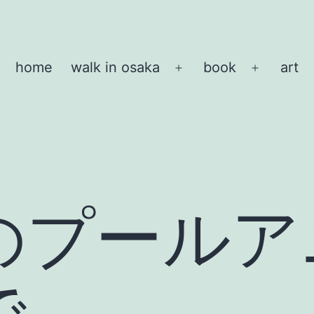
home
walk in osaka
book
art
メ
メ
ニ
ニ
ュ
ュ
ー
ー
を
を
開
開
く
く
のプールア
で