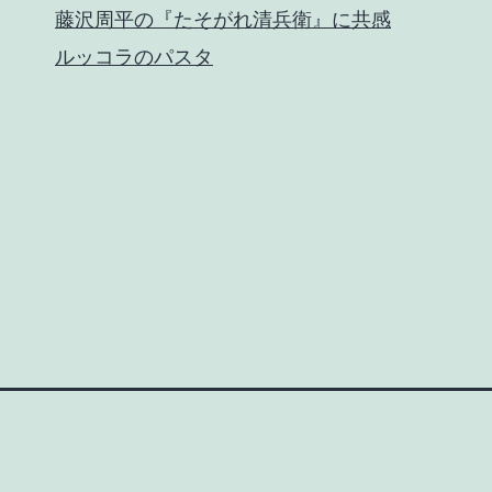
藤沢周平の『たそがれ清兵衛』に共感
ルッコラのパスタ