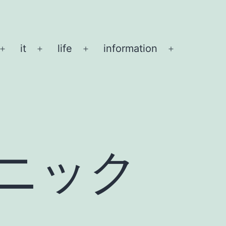
it
life
information
メ
メ
メ
メ
ニ
ニ
ニ
ニ
ュ
ュ
ュ
ュ
ー
ー
ー
ー
を
を
を
を
開
開
開
開
く
く
く
く
ニック