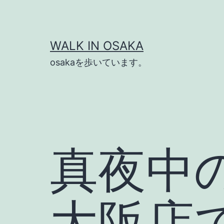
コ
ン
テ
WALK IN OSAKA
ン
osakaを歩いています。
ツ
へ
ス
キ
ッ
真夜中
プ
大阪店