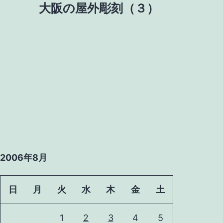
大阪の屋外彫刻（３）
2006年8月
日
月
火
水
木
金
土
1
2
3
4
5