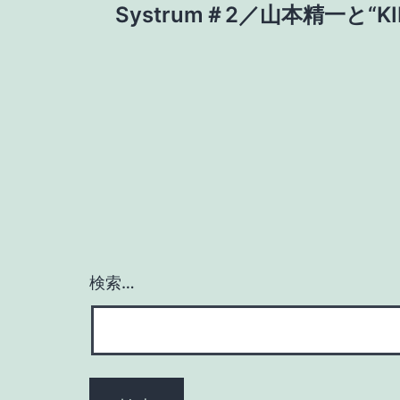
Systrum＃2／山本精一と“KIL
稿
ナ
ビ
ゲ
ー
検索…
シ
ョ