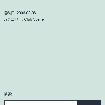
＃
2
投稿日:
2006-08-06
／
カテゴリー:
Club Scene
山
本
精
一
と“KILLER
MANTIS”
検索…