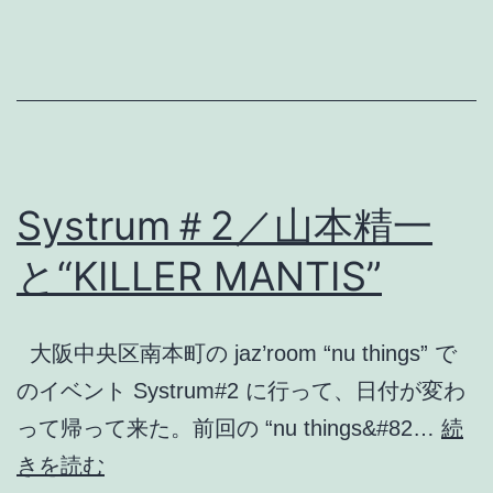
プ
ー
ル
ア
ニ
ッ
Systrum＃2／山本精一
ク
と“KILLER MANTIS”
大
阪
大阪中央区南本町の jaz’room “nu things” で
店
のイベント Systrum#2 に行って、日付が変わ
で
って帰って来た。前回の “nu things&#82…
続
Systrum
きを読む