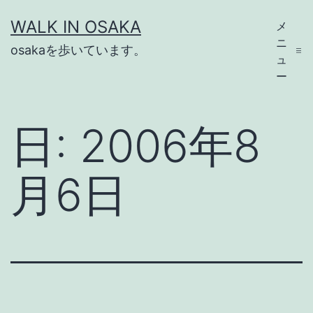
コ
WALK IN OSAKA
メ
ン
ニ
osakaを歩いています。
テ
ュ
ー
ン
ツ
日:
2006年8
へ
ス
月6日
キ
ッ
プ