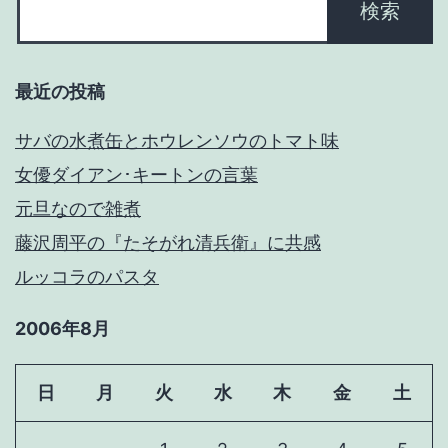
最近の投稿
サバの水煮缶とホウレンソウのトマト味
女優ダイアン･キートンの言葉
元旦なので雑煮
藤沢周平の『たそがれ清兵衛』に共感
ルッコラのパスタ
2006年8月
日
月
火
水
木
金
土