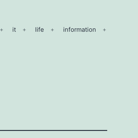
it
life
information
メ
メ
メ
メ
ニ
ニ
ニ
ニ
ュ
ュ
ュ
ュ
ー
ー
ー
ー
を
を
を
を
開
開
開
開
く
く
く
く