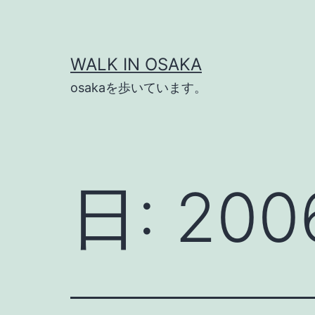
コ
ン
テ
WALK IN OSAKA
ン
osakaを歩いています。
ツ
へ
ス
キ
日:
20
ッ
プ