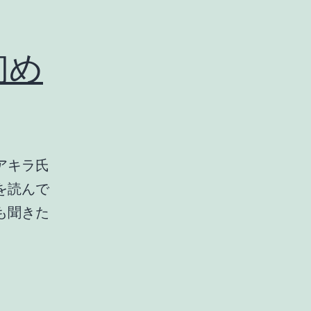
で初め
アキラ氏
を読んで
も聞きた