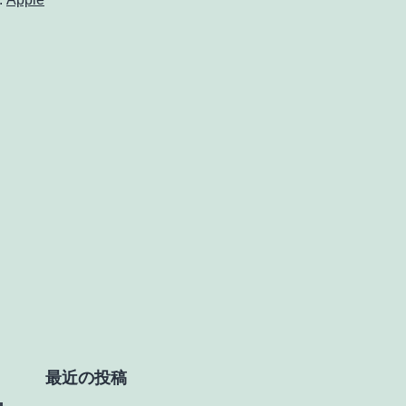
初
め
て
の
買
い
物
最近の投稿