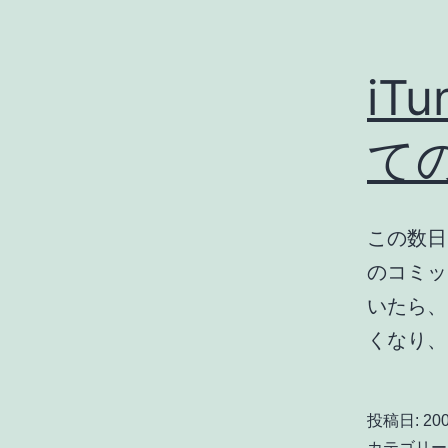
iTu
て
この数日
のコミッ
いたら、
くなり、iT
投稿日:
200
カテゴリー