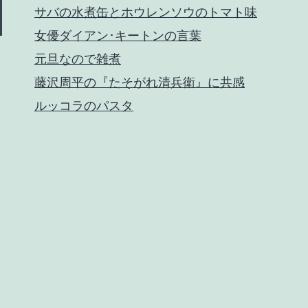
サバの水煮缶とホウレンソウのトマト味
女優ダイアン･キートンの言葉
元旦なので雑煮
藤沢周平の『たそがれ清兵衛』に共感
ルッコラのパスタ