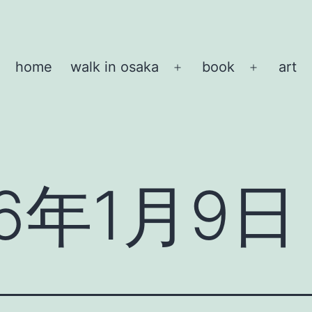
home
walk in osaka
book
art
メ
メ
ニ
ニ
ュ
ュ
ー
ー
を
を
開
開
06年1月9日
く
く