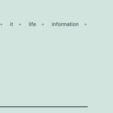
it
life
information
メ
メ
メ
メ
ニ
ニ
ニ
ニ
ュ
ュ
ュ
ュ
ー
ー
ー
ー
を
を
を
を
開
開
開
開
く
く
く
く