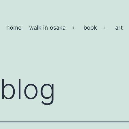
home
walk in osaka
book
art
メ
メ
ニ
ニ
ュ
ュ
ー
ー
を
を
開
開
blog
く
く