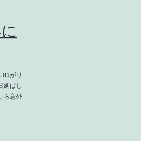
4に
.81がリ
日延ばし
たら意外