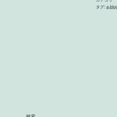
タグ:
a-blo
検索…