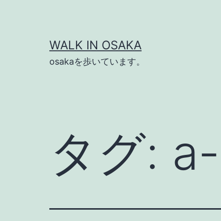
コ
ン
テ
WALK IN OSAKA
ン
osakaを歩いています。
ツ
へ
ス
キ
タグ:
a-
ッ
プ