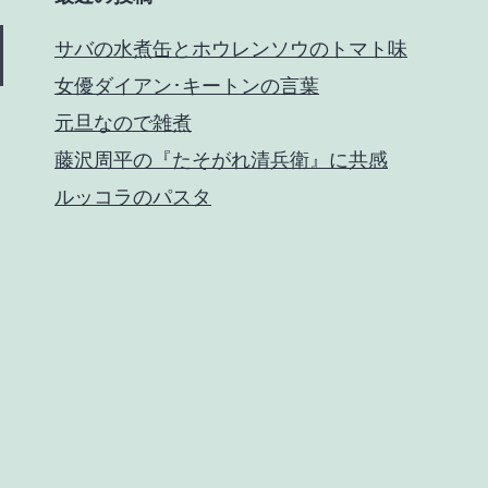
サバの水煮缶とホウレンソウのトマト味
女優ダイアン･キートンの言葉
元旦なので雑煮
藤沢周平の『たそがれ清兵衛』に共感
ルッコラのパスタ