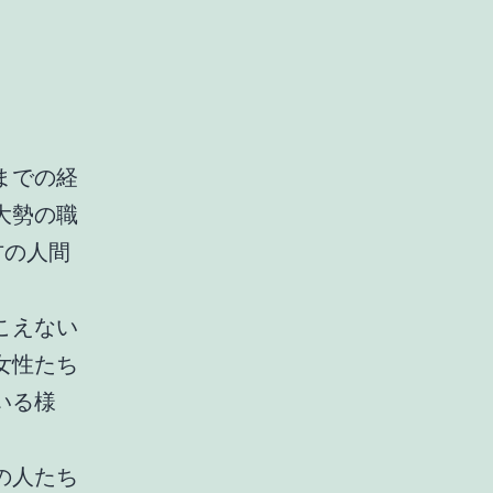
までの経
大勢の職
方の人間
こえない
女性たち
いる様
の人たち