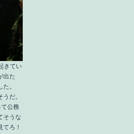
起きてい
が出た
した。
そうだ。
って公務
てそうな
見てろ！