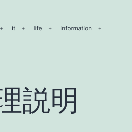
it
life
information
メ
メ
メ
メ
ニ
ニ
ニ
ニ
ュ
ュ
ュ
ュ
ー
ー
ー
ー
を
を
を
を
開
開
開
開
く
く
く
く
理説明