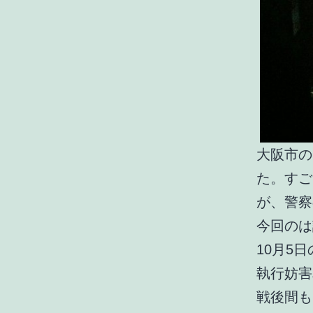
大阪市の
た。すご
が、警察
今回のは
10月5
執行妨害
戦後間も