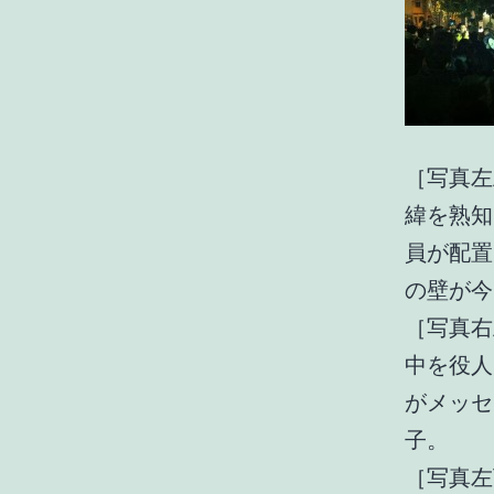
［写真左
緯を熟知
員が配置
の壁が今
［写真右
中を役人
がメッセ
子。
［写真左