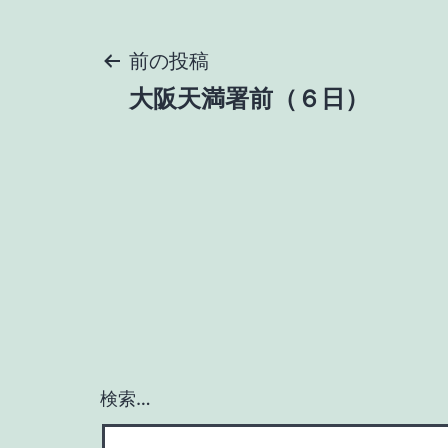
投
前の投稿
大阪天満署前（６日）
稿
ナ
ビ
ゲ
ー
検索…
シ