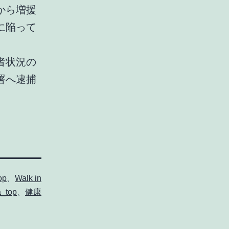
から増援
に陥って
者状況の
署へ逮捕
op
、
Walk in
a_top
、
健康