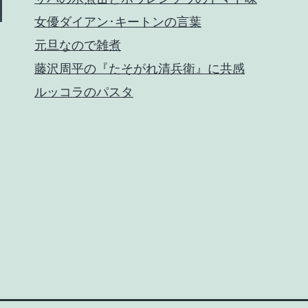
女優ダイアン･キートンの言葉
元旦なので雑煮
藤沢周平の『たそがれ清兵衛』に共感
ルッコラのパスタ