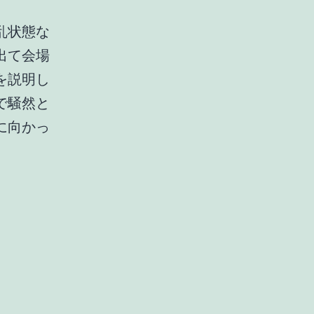
。
乱状態な
出て会場
を説明し
で騒然と
に向かっ