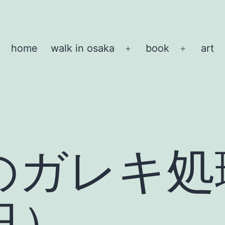
home
walk in osaka
book
art
メ
メ
ニ
ニ
ュ
ュ
ー
ー
を
を
開
開
く
く
のガレキ処
日）