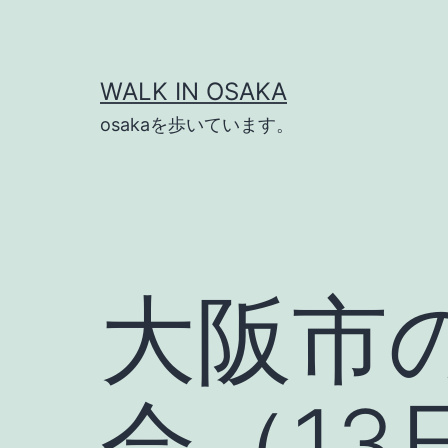
コ
ン
テ
WALK IN OSAKA
ン
osakaを歩いています。
ツ
へ
ス
キ
ッ
大阪市
プ
会（13