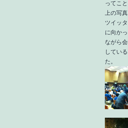
ってこと
上の写真
ツイッタ
に向かっ
ながら会
している
た。