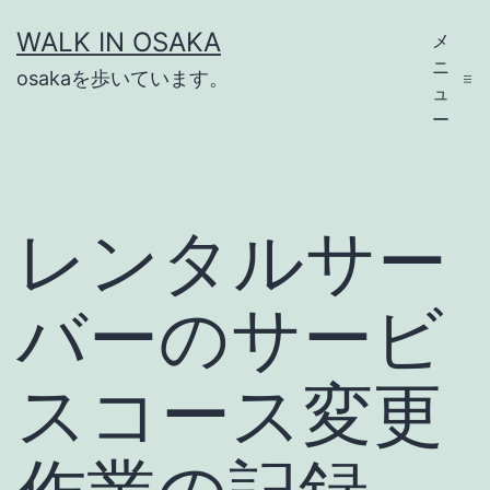
コ
WALK IN OSAKA
メ
ン
ニ
osakaを歩いています。
テ
ュ
ー
ン
ツ
へ
レンタルサー
ス
キ
バーのサービ
ッ
プ
スコース変更