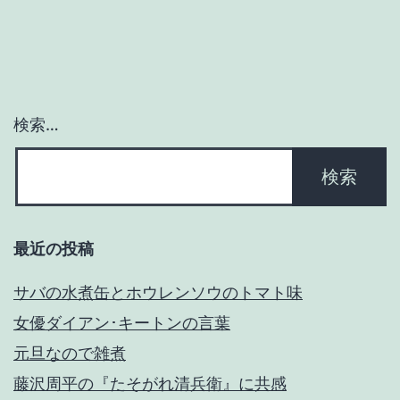
ゲ
ー
シ
ョ
検索…
ン
最近の投稿
サバの水煮缶とホウレンソウのトマト味
女優ダイアン･キートンの言葉
元旦なので雑煮
藤沢周平の『たそがれ清兵衛』に共感