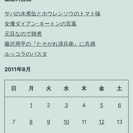
サバの水煮缶とホウレンソウのトマト味
女優ダイアン･キートンの言葉
元旦なので雑煮
藤沢周平の『たそがれ清兵衛』に共感
ルッコラのパスタ
2011年8月
日
月
火
水
木
金
土
1
2
3
4
5
6
7
8
9
10
11
12
13