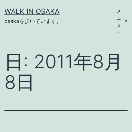
コ
WALK IN OSAKA
メ
ン
ニ
osakaを歩いています。
テ
ュ
ー
ン
ツ
日:
2011年8月
へ
ス
8日
キ
ッ
プ