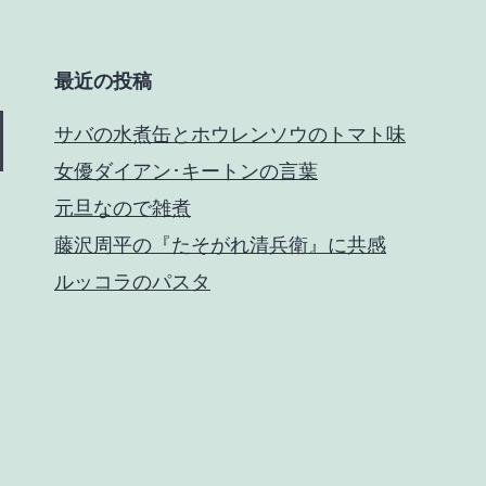
最近の投稿
サバの水煮缶とホウレンソウのトマト味
女優ダイアン･キートンの言葉
元旦なので雑煮
藤沢周平の『たそがれ清兵衛』に共感
ルッコラのパスタ