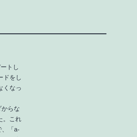
デートし
ードをし
なくなっ
ルダからな
た。これ
、「a-