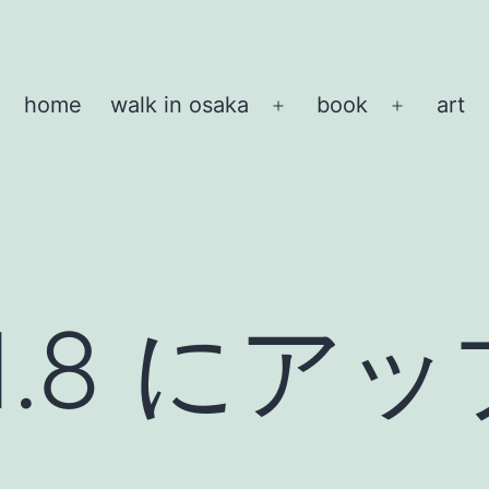
home
walk in osaka
book
art
メ
メ
ニ
ニ
ュ
ュ
ー
ー
を
を
開
開
く
く
g 1.8 に