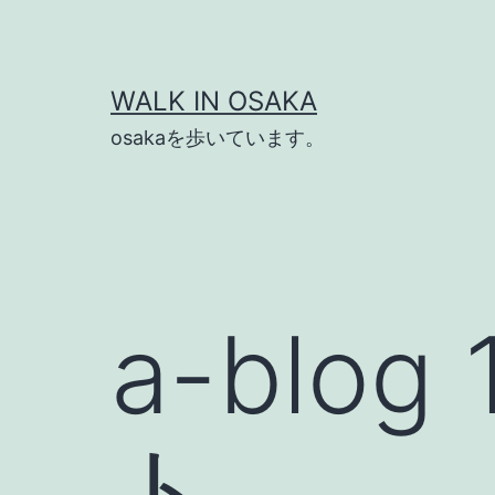
コ
ン
テ
WALK IN OSAKA
ン
osakaを歩いています。
ツ
へ
ス
キ
ッ
a-blo
プ
ト