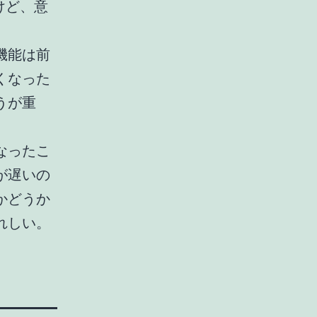
けど、意
機能は前
くなった
うが重
なったこ
が遅いの
かどうか
れしい。