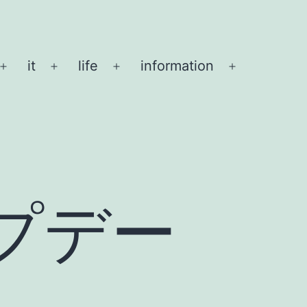
it
life
information
メ
メ
メ
メ
ニ
ニ
ニ
ニ
ュ
ュ
ュ
ュ
ー
ー
ー
ー
を
を
を
を
開
開
開
開
く
く
く
く
アップデー