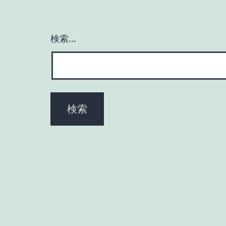
ー
検索…
シ
ョ
ン