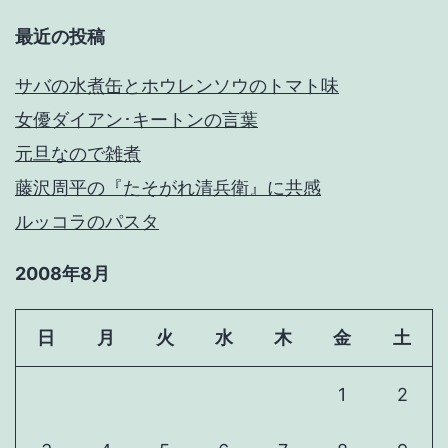
最近の投稿
サバの水煮缶とホウレンソウのトマト味
女優ダイアン･キートンの言葉
元旦なので雑煮
藤沢周平の『たそがれ清兵衛』に共感
ルッコラのパスタ
2008年8月
日
月
火
水
木
金
土
1
2