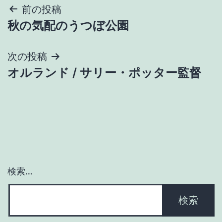
投
前の投稿
秋の気配のうつぼ公園
稿
ナ
次の投稿
オルランド / サリー・ポッター監督
ビ
ゲ
ー
シ
ョ
検索…
ン