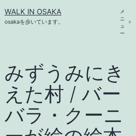
コ
WALK IN OSAKA
メ
ン
ニ
osakaを歩いています。
テ
ュ
ー
ン
ツ
へ
みずうみにき
ス
キ
えた村 / バー
ッ
プ
バラ・クーニ