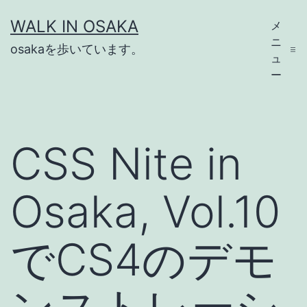
コ
WALK IN OSAKA
メ
ン
ニ
osakaを歩いています。
テ
ュ
ー
ン
ツ
へ
CSS Nite in
ス
キ
Osaka, Vol.10
ッ
プ
でCS4のデモ