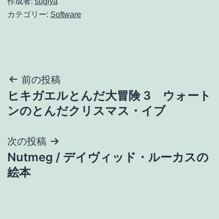
作成者:
sugiya
カテゴリー:
Software
投
前の投稿
ヒキガエルとんだ大冒険 3 ウォート
稿
ンのとんだクリスマス・イブ
ナ
次の投稿
ビ
Nutmeg / デイヴィッド・ルーカスの
ゲ
絵本
ー
シ