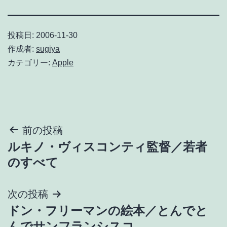
投稿日:
2006-11-30
作成者:
sugiya
カテゴリー:
Apple
投
前の投稿
ルキノ・ヴィスコンティ監督／若者
稿
のすべて
ナ
次の投稿
ビ
ドン・フリーマンの絵本／とんでと
ゲ
んでサンフランシスコ