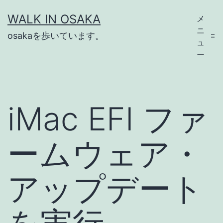
コ
WALK IN OSAKA
メ
ン
ニ
osakaを歩いています。
テ
ュ
ー
ン
ツ
へ
iMac EFI ファ
ス
キ
ームウェア・
ッ
プ
アップデート