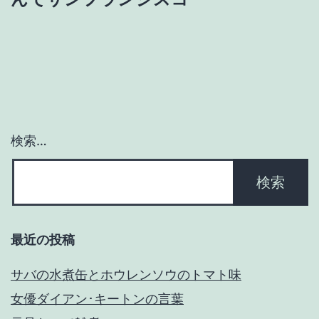
ー
シ
ョ
ン
検索…
最近の投稿
サバの水煮缶とホウレンソウのトマト味
女優ダイアン･キートンの言葉