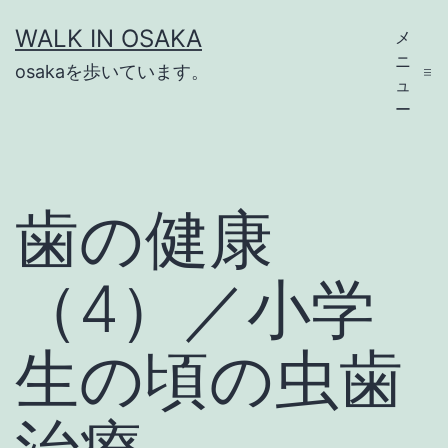
コ
WALK IN OSAKA
メ
ン
ニ
osakaを歩いています。
テ
ュ
ー
ン
ツ
へ
歯の健康
ス
キ
（4）／小学
ッ
プ
生の頃の虫歯