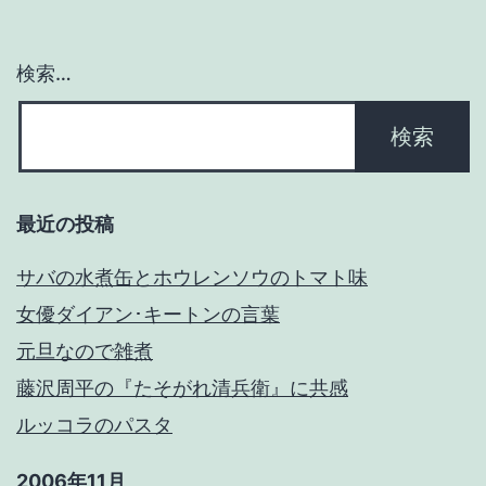
シ
ョ
検索…
ン
最近の投稿
サバの水煮缶とホウレンソウのトマト味
女優ダイアン･キートンの言葉
元旦なので雑煮
藤沢周平の『たそがれ清兵衛』に共感
ルッコラのパスタ
2006年11月