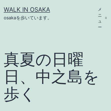
コ
WALK IN OSAKA
メ
ン
ニ
osakaを歩いています。
テ
ュ
ー
ン
ツ
へ
真夏の日曜
ス
キ
日、中之島を
ッ
プ
歩く