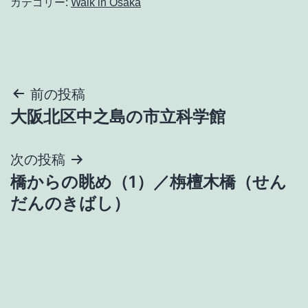
カテゴリー:
Walk in Osaka
投
前の投稿
大阪北区中之島の市立科学館
稿
ナ
次の投稿
橋からの眺め（1）／栴檀木橋（せん
ビ
だんのきばし）
ゲ
ー
シ