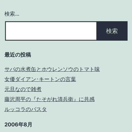
ョ
検索…
ン
最近の投稿
サバの水煮缶とホウレンソウのトマト味
女優ダイアン･キートンの言葉
元旦なので雑煮
藤沢周平の『たそがれ清兵衛』に共感
ルッコラのパスタ
2006年8月