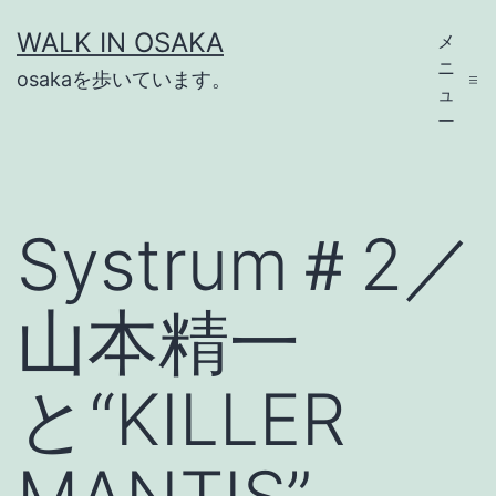
コ
WALK IN OSAKA
メ
ン
ニ
osakaを歩いています。
テ
ュ
ー
ン
ツ
へ
Systrum＃2／
ス
キ
山本精一
ッ
プ
と“KILLER