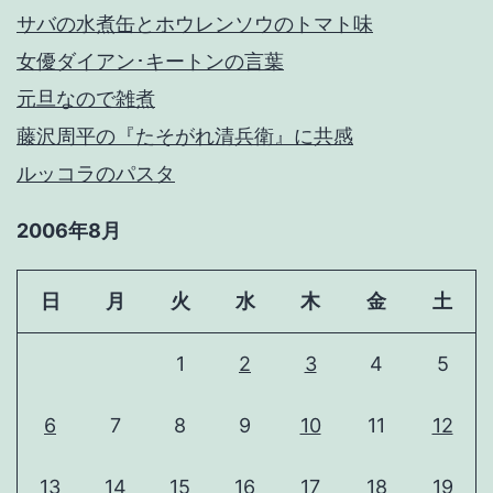
サバの水煮缶とホウレンソウのトマト味
女優ダイアン･キートンの言葉
元旦なので雑煮
藤沢周平の『たそがれ清兵衛』に共感
ルッコラのパスタ
2006年8月
日
月
火
水
木
金
土
1
2
3
4
5
6
7
8
9
10
11
12
13
14
15
16
17
18
19