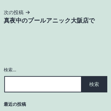
稿
ナ
次の投稿
真夜中のプールアニック大阪店で
ビ
ゲ
ー
シ
ョ
検索…
ン
最近の投稿