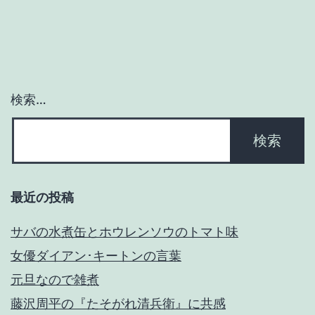
シ
ョ
ン
検索…
最近の投稿
サバの水煮缶とホウレンソウのトマト味
女優ダイアン･キートンの言葉
元旦なので雑煮
藤沢周平の『たそがれ清兵衛』に共感