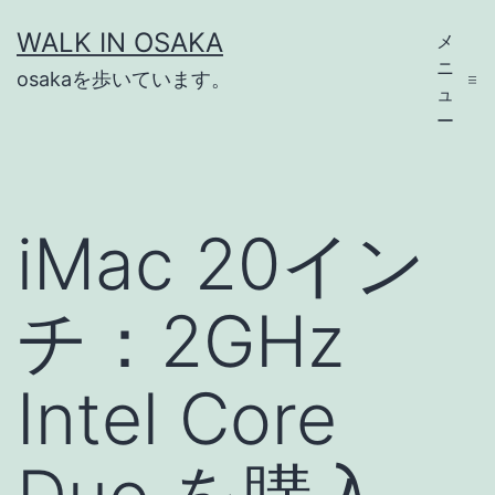
コ
WALK IN OSAKA
メ
ン
ニ
osakaを歩いています。
テ
ュ
ー
ン
ツ
へ
iMac 20イン
ス
キ
チ：2GHz
ッ
プ
Intel Core