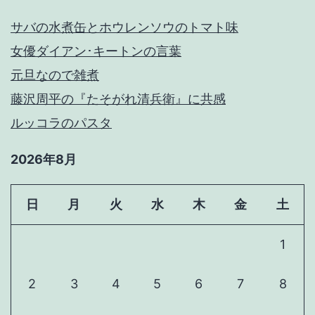
サバの水煮缶とホウレンソウのトマト味
女優ダイアン･キートンの言葉
元旦なので雑煮
藤沢周平の『たそがれ清兵衛』に共感
ルッコラのパスタ
2026年8月
日
月
火
水
木
金
土
1
2
3
4
5
6
7
8