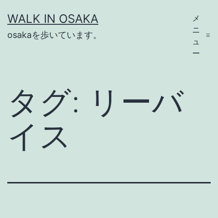
コ
WALK IN OSAKA
メ
ン
ニ
osakaを歩いています。
テ
ュ
ー
ン
ツ
タグ:
リーバ
へ
ス
イス
キ
ッ
プ