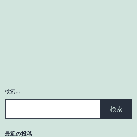
の
カ
タ
ロ
グ
“WE
ARE
501”
検索…
最近の投稿