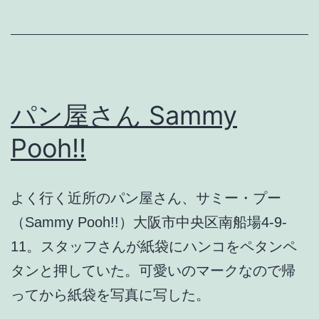
ト
を
買
っ
て
パン屋さん Sammy
い
Pooh!!
る
よく行く近所のパン屋さん、サミー・プー
（Sammy Pooh!!）大阪市中央区南船場4-9-
11。スタッフさんが紙袋にハンコをペタンペ
タンと押していた。可愛いのマークなので帰
ってから紙袋を写真に写した。