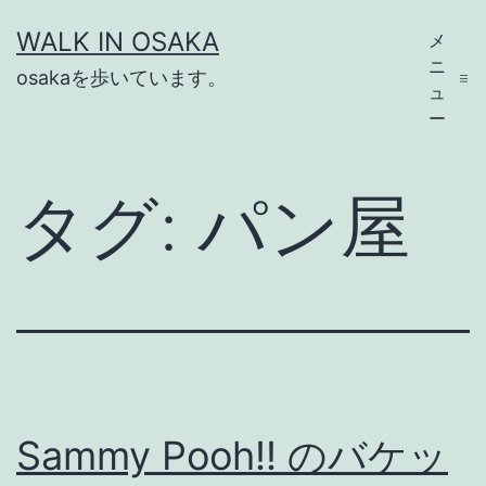
コ
WALK IN OSAKA
メ
ン
ニ
osakaを歩いています。
テ
ュ
ー
ン
ツ
タグ:
パン屋
へ
ス
キ
ッ
プ
Sammy Pooh!! のバケッ