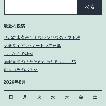
最近の投稿
サバの水煮缶とホウレンソウのトマト味
女優ダイアン･キートンの言葉
元旦なので雑煮
藤沢周平の『たそがれ清兵衛』に共感
ルッコラのパスタ
2026年8月
日
月
火
水
木
金
土