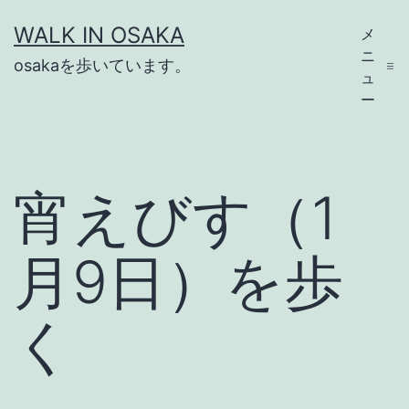
コ
WALK IN OSAKA
メ
ン
ニ
osakaを歩いています。
テ
ュ
ー
ン
ツ
へ
宵えびす（1
ス
キ
月9日）を歩
ッ
プ
く