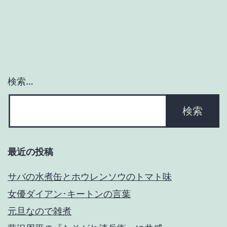
ゲ
ー
シ
ョ
検索…
ン
最近の投稿
サバの水煮缶とホウレンソウのトマト味
女優ダイアン･キートンの言葉
元旦なので雑煮