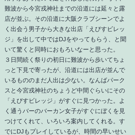
難波から今宮戎神社までの沿道には延々と露
店が並ぶ。その沿道に大阪クラブシーンでよ
く出会う男子から大きな出店「えびすビレッ
ジ」を出して中ではDJをやってもらう、と聞
いて驚くと同時におもろいなーと思った。
３日間続く祭りの初日に難波から歩いてちょ
っと下見で寄ったが、沿道には出店が並んで
いるもののまだ人出は少ない。なんばパーク
スと今宮戎神社のちょうど中間ぐらいにその
「えびすビレッジ」がすぐに見つかった。よ
く通うバーのバーカン女子がすぐにぼくを見
つけてくれて、いろいろ案内してくれる。す
でにDJもプレイしているが、時間の早いせい