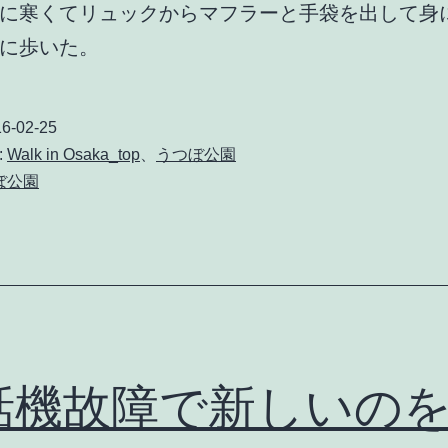
に寒くてリュックからマフラーと手袋を出して身
ン
に歩いた。
ア
ッ
プ
6-02-25
を
:
Walk in Osaka_top
、
うつぼ公園
ぼ公園
電
話
で
尋
ね
る
話機故障で新しいの