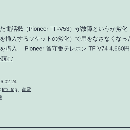
た電話機（Pioneer TF-V53）が故障というか劣
を挿入するソケットの劣化）で用をなさなくなっ
購入。 Pioneer 留守番テレホン TF-V74 4,66
電
を読む
話
機
6-02-24
故
:
life_top
、
家電
障
機
で
新
し