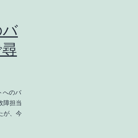
のバ
で尋
トへのバ
故障担当
たが、今