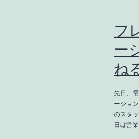
フ
ー
ね
先日、電
ージョン
のスタッ
日は営