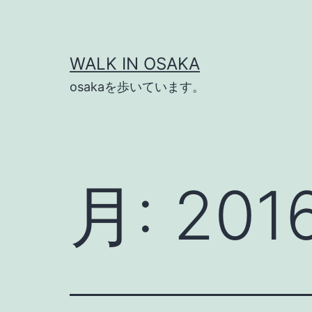
コ
ン
テ
WALK IN OSAKA
ン
osakaを歩いています。
ツ
へ
ス
キ
月:
20
ッ
プ