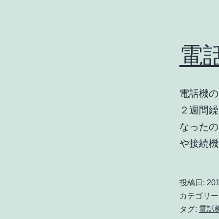
電
電話機の
２週間繰
なったの
や接続
投稿日:
201
カテゴリー
タグ:
電話