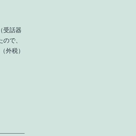
化（受話器
たので、
0円（外税）