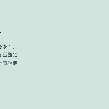
話
るを１、
話が困難に
と電話機