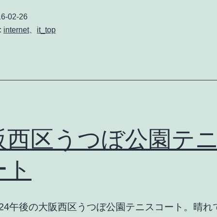
ッ
6-02-26
ツ
:
internet
、
it_top
光
ネ
ク
ス
ト
へ
阪西区うつぼ公園テ
の
バ
ート
ー
ジ
/02/24午後の大阪西区うつぼ公園テニスコート。晴
ョ