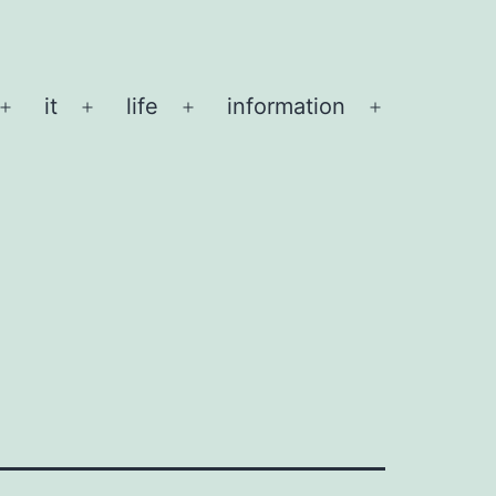
it
life
information
メ
メ
メ
メ
ニ
ニ
ニ
ニ
ュ
ュ
ュ
ュ
ー
ー
ー
ー
を
を
を
を
開
開
開
開
く
く
く
く