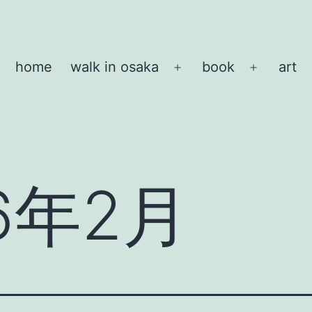
home
walk in osaka
book
art
メ
メ
ニ
ニ
ュ
ュ
ー
ー
を
を
開
開
16年2月
く
く