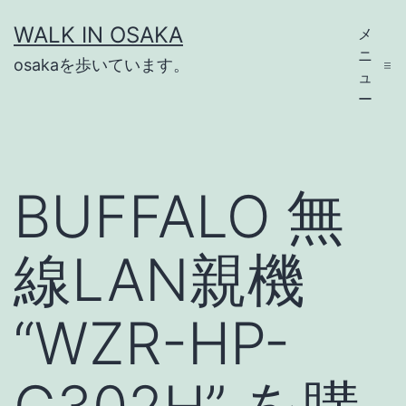
コ
WALK IN OSAKA
メ
ン
ニ
osakaを歩いています。
テ
ュ
ー
ン
ツ
へ
BUFFALO 無
ス
キ
線LAN親機
ッ
プ
“WZR-HP-