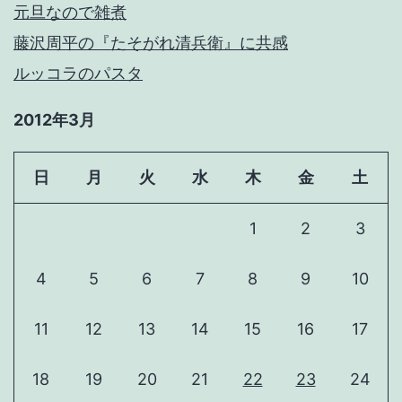
元旦なので雑煮
藤沢周平の『たそがれ清兵衛』に共感
ルッコラのパスタ
2012年3月
日
月
火
水
木
金
土
1
2
3
4
5
6
7
8
9
10
11
12
13
14
15
16
17
18
19
20
21
22
23
24