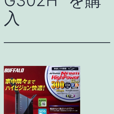
G302H” を購
入