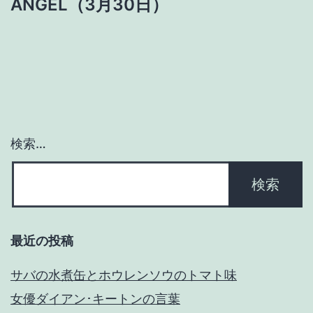
ANGEL（3月30日）
ビ
ゲ
ー
シ
ョ
検索…
ン
最近の投稿
サバの水煮缶とホウレンソウのトマト味
女優ダイアン･キートンの言葉