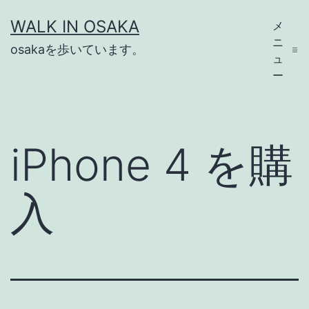
コ
WALK IN OSAKA
メ
ン
ニ
osakaを歩いています。
テ
ュ
ー
ン
ツ
へ
iPhone 4 を購
ス
キ
入
ッ
プ