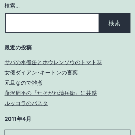
ョ
検索…
ン
最近の投稿
サバの水煮缶とホウレンソウのトマト味
女優ダイアン･キートンの言葉
元旦なので雑煮
藤沢周平の『たそがれ清兵衛』に共感
ルッコラのパスタ
2011年4月