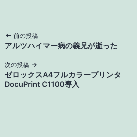
投
前の投稿
アルツハイマー病の義兄が逝った
稿
ナ
次の投稿
ゼロックスA4フルカラープリンタ
ビ
DocuPrint C1100導入
ゲ
ー
シ
ョ