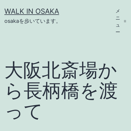
コ
WALK IN OSAKA
メ
ン
ニ
osakaを歩いています。
テ
ュ
ー
ン
ツ
へ
大阪北斎場か
ス
キ
ら長柄橋を渡
ッ
プ
って