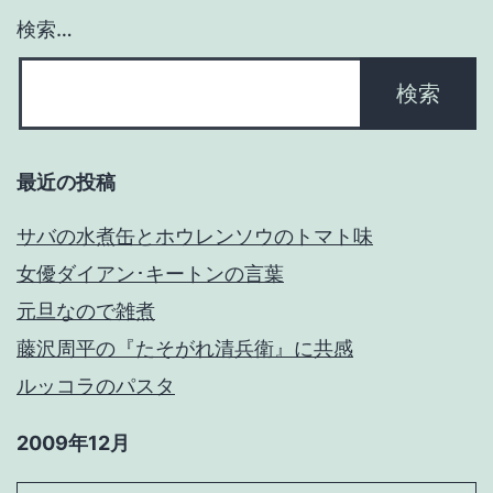
検索…
ン
最近の投稿
サバの水煮缶とホウレンソウのトマト味
女優ダイアン･キートンの言葉
元旦なので雑煮
藤沢周平の『たそがれ清兵衛』に共感
ルッコラのパスタ
2009年12月