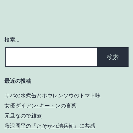
ー
シ
ョ
検索…
ン
最近の投稿
サバの水煮缶とホウレンソウのトマト味
女優ダイアン･キートンの言葉
元旦なので雑煮
藤沢周平の『たそがれ清兵衛』に共感