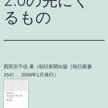
2.0の先にく
るもの
西田宗千佳 著（朝日新聞出版［朝日新書
154］、2009年1月発行）