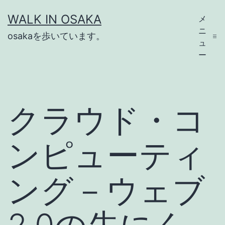
コ
WALK IN OSAKA
メ
ン
ニ
osakaを歩いています。
テ
ュ
ー
ン
ツ
へ
クラウド・コ
ス
キ
ンピューティ
ッ
プ
ング－ウェブ