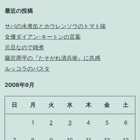
最近の投稿
サバの水煮缶とホウレンソウのトマト味
女優ダイアン･キートンの言葉
元旦なので雑煮
藤沢周平の『たそがれ清兵衛』に共感
ルッコラのパスタ
2008年9月
日
月
火
水
木
金
土
1
2
3
4
5
6