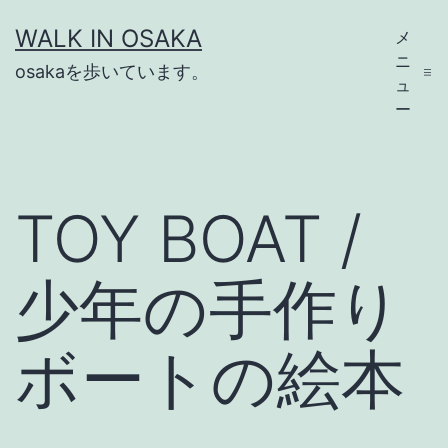
コ
WALK IN OSAKA
メ
ン
ニ
osakaを歩いています。
テ
ュ
ー
ン
ツ
へ
TOY BOAT /
ス
キ
少年の手作り
ッ
プ
ボートの絵本