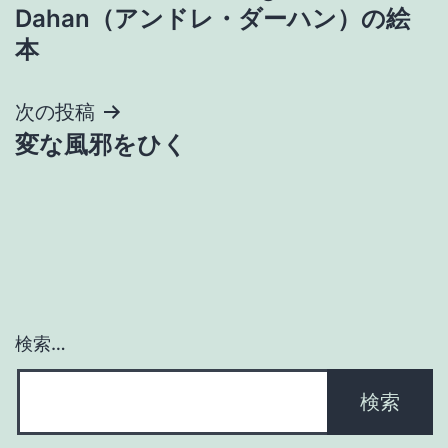
稿
Dahan（アンドレ・ダーハン）の絵
ナ
本
ビ
次の投稿
ゲ
変な風邪をひく
ー
シ
ョ
ン
検索…