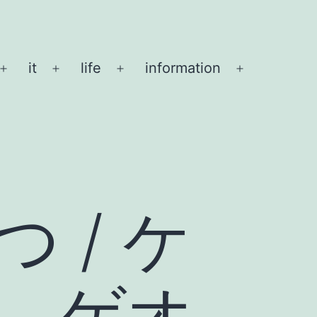
it
life
information
メ
メ
メ
メ
ニ
ニ
ニ
ニ
ュ
ュ
ュ
ュ
ー
ー
ー
ー
を
を
を
を
開
開
開
開
く
く
く
く
 / ケ
、ゲオ