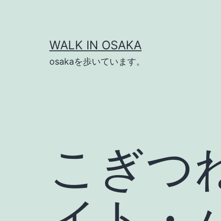
コ
ン
テ
WALK IN OSAKA
ン
osakaを歩いています。
ツ
へ
ス
キ
ッ
こぎつね
プ
イト・