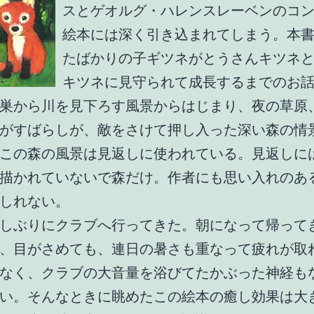
スとゲオルグ・ハレンスレーベンのコ
絵本には深く引き込まれてしまう。本
たばかりの子ギツネがとうさんキツネ
キツネに見守られて成長するまでのお
巣から川を見下ろす風景からはじまり、夜の草原
がすばらしが、敵をさけて押し入った深い森の情
この森の風景は見返しに使われている。見返しに
描かれていないで森だけ。作者にも思い入れのあ
しれない。
しぶりにクラブへ行ってきた。朝になって帰って
、目がさめても、連日の暑さも重なって疲れが取
なく、クラブの大音量を浴びてたかぶった神経も
い。そんなときに眺めたこの絵本の癒し効果は大