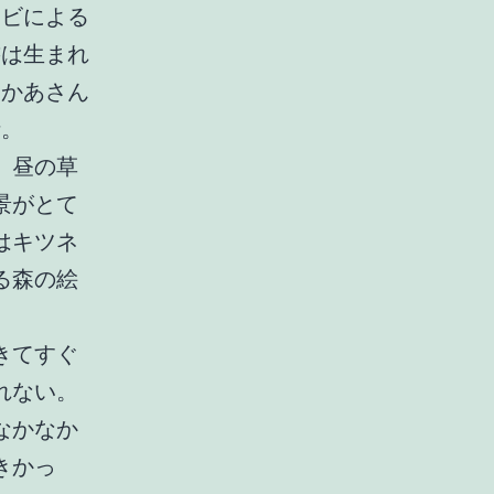
ンビによる
書は生まれ
とかあさん
話。
、昼の草
景がとて
はキツネ
る森の絵
きてすぐ
れない。
なかなか
きかっ