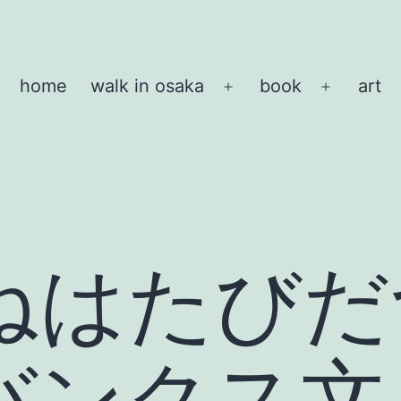
home
walk in osaka
book
art
メ
メ
ニ
ニ
ュ
ュ
ー
ー
を
を
開
開
く
く
はたびだつ
バンクス文