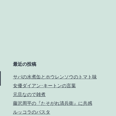
最近の投稿
サバの水煮缶とホウレンソウのトマト味
女優ダイアン･キートンの言葉
元旦なので雑煮
藤沢周平の『たそがれ清兵衛』に共感
ルッコラのパスタ