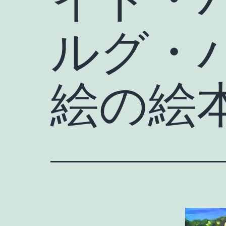
ルグ・
絵の絵