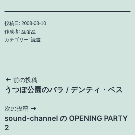
投稿日:
2008-08-10
作成者:
sugiya
カテゴリー:
読書
投
前の投稿
うつぼ公園のバラ / デンティ・ベス
稿
ナ
次の投稿
sound-channel の OPENING PARTY
ビ
2