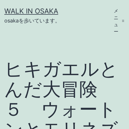
コ
WALK IN OSAKA
メ
ン
ニ
osakaを歩いています。
テ
ュ
ー
ン
ツ
へ
ヒキガエルと
ス
キ
んだ大冒険
ッ
プ
５ ウォート