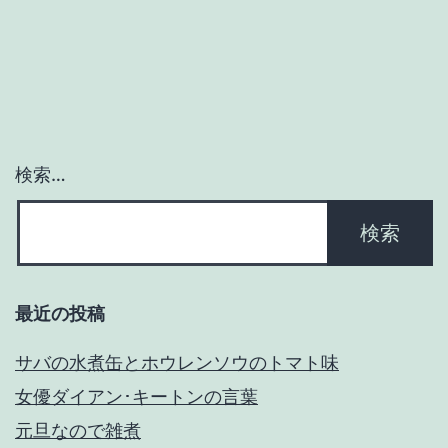
ゲ
ー
シ
ョ
検索…
ン
最近の投稿
サバの水煮缶とホウレンソウのトマト味
女優ダイアン･キートンの言葉
元旦なので雑煮