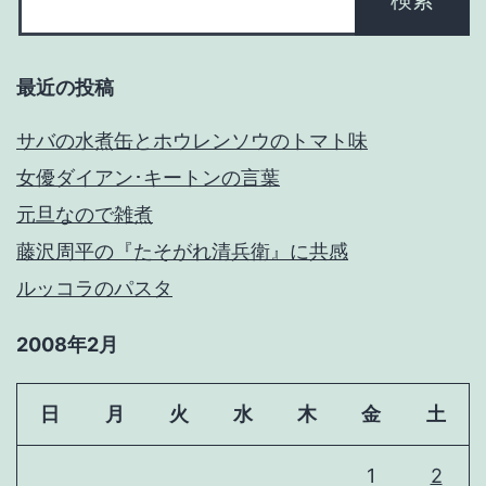
最近の投稿
サバの水煮缶とホウレンソウのトマト味
女優ダイアン･キートンの言葉
元旦なので雑煮
藤沢周平の『たそがれ清兵衛』に共感
ルッコラのパスタ
2008年2月
日
月
火
水
木
金
土
1
2