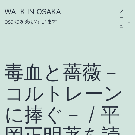
コ
WALK IN OSAKA
メ
ン
ニ
osakaを歩いています。
テ
ュ
ー
ン
ツ
へ
毒血と薔薇－
ス
キ
コルトレーン
ッ
プ
に捧ぐ－ / 平