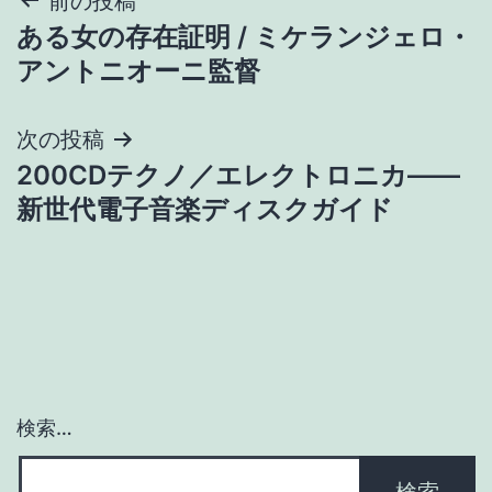
投
前の投稿
ある女の存在証明 / ミケランジェロ・
稿
アントニオーニ監督
ナ
次の投稿
ビ
200CDテクノ／エレクトロニカ――
ゲ
新世代電子音楽ディスクガイド
ー
シ
ョ
ン
検索…