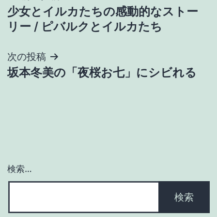
少女とイルカたちの感動的なストー
稿
リー / ピバルクとイルカたち
ナ
次の投稿
ビ
坂本冬美の「夜桜お七」にシビれる
ゲ
ー
シ
ョ
検索…
ン