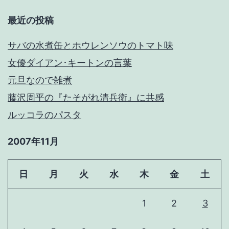
最近の投稿
サバの水煮缶とホウレンソウのトマト味
女優ダイアン･キートンの言葉
元旦なので雑煮
藤沢周平の『たそがれ清兵衛』に共感
ルッコラのパスタ
2007年11月
日
月
火
水
木
金
土
1
2
3