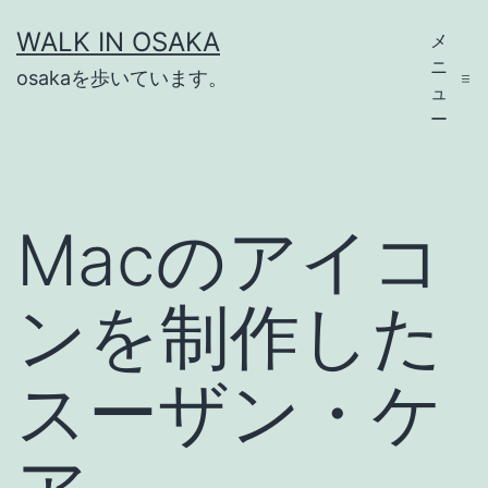
コ
WALK IN OSAKA
メ
ン
ニ
osakaを歩いています。
テ
ュ
ー
ン
ツ
へ
Macのアイコ
ス
キ
ンを制作した
ッ
プ
スーザン・ケ