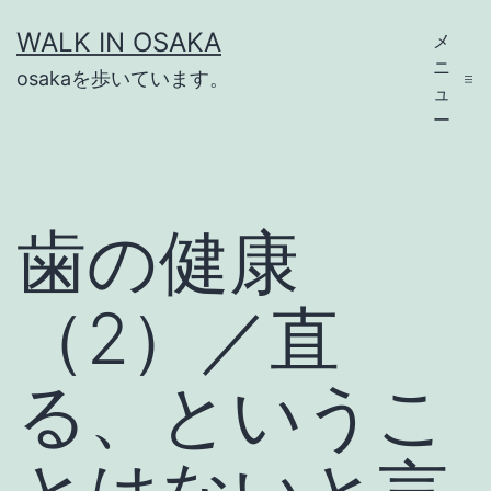
コ
WALK IN OSAKA
メ
ン
ニ
osakaを歩いています。
テ
ュ
ー
ン
ツ
へ
歯の健康
ス
キ
（2）／直
ッ
プ
る、というこ