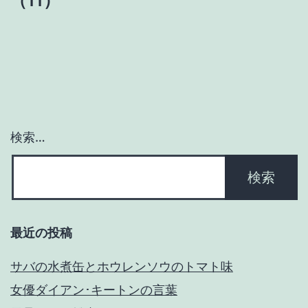
（11）
ー
シ
ョ
ン
検索…
最近の投稿
サバの水煮缶とホウレンソウのトマト味
女優ダイアン･キートンの言葉