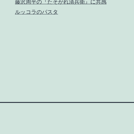
藤沢周平の『たそがれ清兵衛』に共感
ルッコラのパスタ