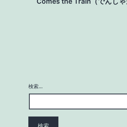
稿
Comes the Train（でん
ナ
ビ
ゲ
ー
シ
検索…
ョ
ン