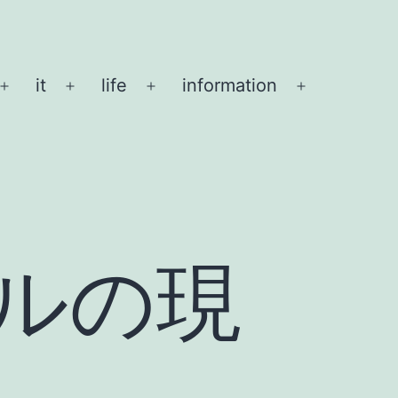
it
life
information
メ
メ
メ
メ
ニ
ニ
ニ
ニ
ュ
ュ
ュ
ュ
ー
ー
ー
ー
を
を
を
を
開
開
開
開
く
く
く
く
ルの現