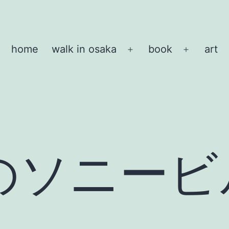
home
walk in osaka
book
art
メ
メ
ニ
ニ
ュ
ュ
ー
ー
を
を
開
開
く
く
のソニービ