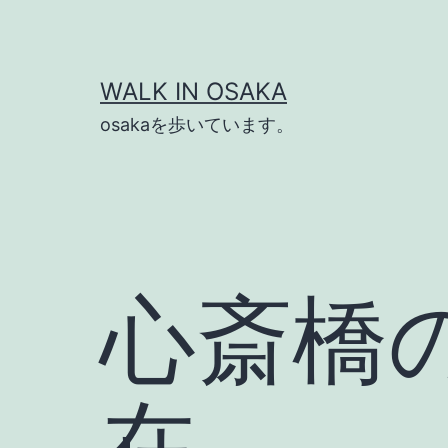
コ
ン
テ
WALK IN OSAKA
ン
osakaを歩いています。
ツ
へ
ス
キ
ッ
心斎橋
プ
在