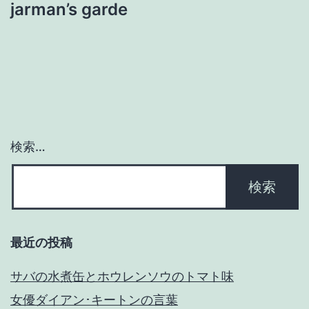
jarman’s garde
ゲ
ー
シ
ョ
検索…
ン
最近の投稿
サバの水煮缶とホウレンソウのトマト味
女優ダイアン･キートンの言葉