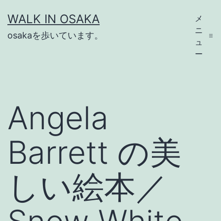
コ
WALK IN OSAKA
メ
ン
ニ
osakaを歩いています。
テ
ュ
ー
ン
ツ
へ
Angela
ス
キ
Barrett の美
ッ
プ
しい絵本／