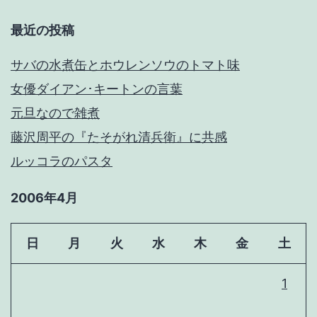
最近の投稿
サバの水煮缶とホウレンソウのトマト味
女優ダイアン･キートンの言葉
元旦なので雑煮
藤沢周平の『たそがれ清兵衛』に共感
ルッコラのパスタ
2006年4月
日
月
火
水
木
金
土
1