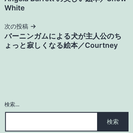
稿
White
ナ
次の投稿
ビ
バーニンガムによる犬が主人公のち
ゲ
ょっと寂しくなる絵本／Courtney
ー
シ
ョ
ン
検索…