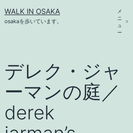
コ
WALK IN OSAKA
メ
ン
ニ
osakaを歩いています。
テ
ュ
ー
ン
ツ
へ
デレク・ジャ
ス
キ
ーマンの庭／
ッ
プ
derek