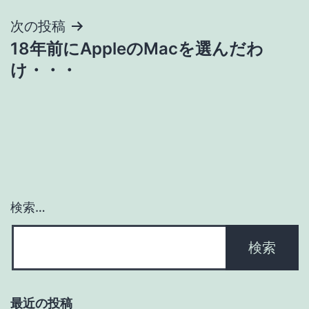
ナ
次の投稿
18年前にAppleのMacを選んだわ
ビ
け・・・
ゲ
ー
シ
ョ
検索…
ン
最近の投稿