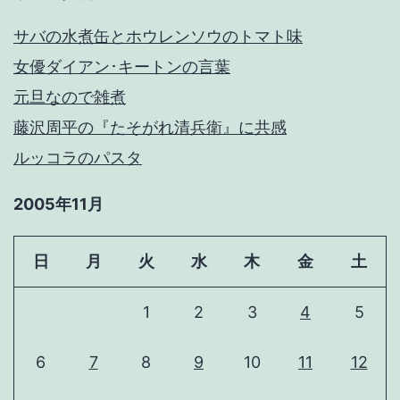
サバの水煮缶とホウレンソウのトマト味
女優ダイアン･キートンの言葉
元旦なので雑煮
藤沢周平の『たそがれ清兵衛』に共感
ルッコラのパスタ
2005年11月
日
月
火
水
木
金
土
1
2
3
4
5
6
7
8
9
10
11
12