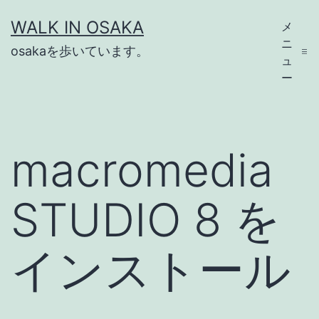
コ
WALK IN OSAKA
メ
ン
ニ
osakaを歩いています。
テ
ュ
ー
ン
ツ
へ
macromedia
ス
キ
STUDIO 8 を
ッ
プ
インストール