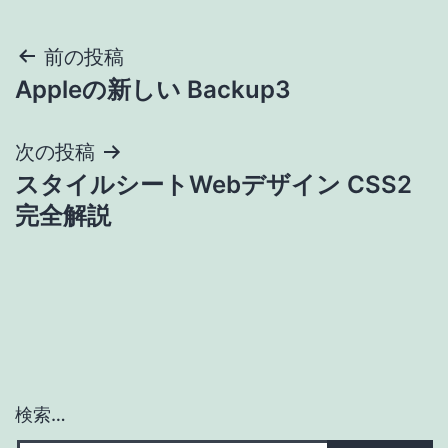
投
前の投稿
Appleの新しい Backup3
稿
ナ
次の投稿
スタイルシートWebデザイン CSS2
ビ
完全解説
ゲ
ー
シ
ョ
検索…
ン