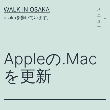
コ
WALK IN OSAKA
メ
ン
ニ
osakaを歩いています。
テ
ュ
ー
ン
ツ
へ
Appleの.Mac
ス
キ
を更新
ッ
プ