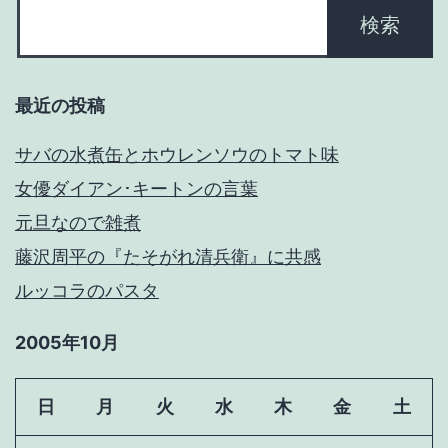
最近の投稿
サバの水煮缶とホウレンソウのトマト味
女優ダイアン･キートンの言葉
元旦なので雑煮
藤沢周平の『たそがれ清兵衛』に共感
ルッコラのパスタ
2005年10月
日
月
火
水
木
金
土